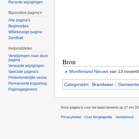
Recente wijzigingen
Bijzondere pagina's
Alle pagina's
Beginnetjes
Willekeurige pagina
Zandbak
Hulpmiddelen
Verwijzingen naar deze
Bron
pagina
Verwante wijzigingen
Montferland Nieuws
van 13 novemb
Speciale pagina's
Printvriendelijke versie
Permanente koppeling
Categorieën
:
Brandweer
Gemeente
Paginagegevens
Deze pagina is voor het laatst bewerkt op 27 mrt 2
Privacybeleid
Over Berghapedia
Voorbehoud