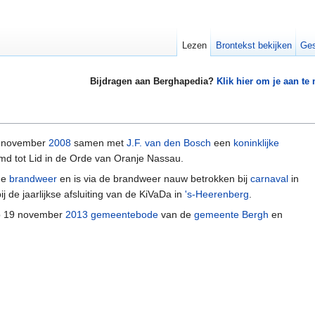
Lezen
Brontekst bekijken
Ges
Bijdragen aan Berghapedia?
Klik hier om je aan te
1 november
2008
samen met
J.F. van den Bosch
een
koninklijke
d tot Lid in de Orde van Oranje Nassau.
ige
brandweer
en is via de brandweer nauw betrokken bij
carnaval
in
bij de jaarlijkse afsluiting van de KiVaDa in
's-Heerenberg
.
op 19 november
2013
gemeentebode
van de
gemeente Bergh
en