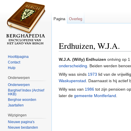
Pagina
Overleg
Erdhuizen, W.J.A.
Ga naar:
navigatie
,
zoeken
Hoofdpagina
W.J.A. (Willy) Erdhuizen
ontving op 
Contact
onderscheiding
. Beiden werden benoem
Hulp
Willy was sinds
1973
lid van de vrijwill
Onderwerpen
Waskupenstad
. Daarnaast is hij actief 
Onderwerpen
Willy was van
1986
tot zijn pensioen 
Barghief Index (Archief
HKB)
later de
gemeente Montferland
.
Berghse woorden
Jaartallen
Wijzigingen
Nieuwe pagina's
Nieuwe bestanden