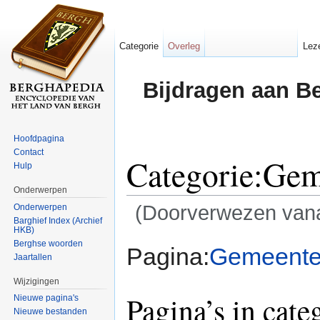
Categorie
Overleg
Lez
Bijdragen aan B
Hoofdpagina
Contact
Categorie:Ge
Hulp
Onderwerpen
(Doorverwezen van
Onderwerpen
Barghief Index (Archief
HKB)
Ga naar:
navigatie
,
zoeken
Berghse woorden
Pagina:
Gemeent
Jaartallen
Wijzigingen
Pagina’s in cat
Nieuwe pagina's
Nieuwe bestanden