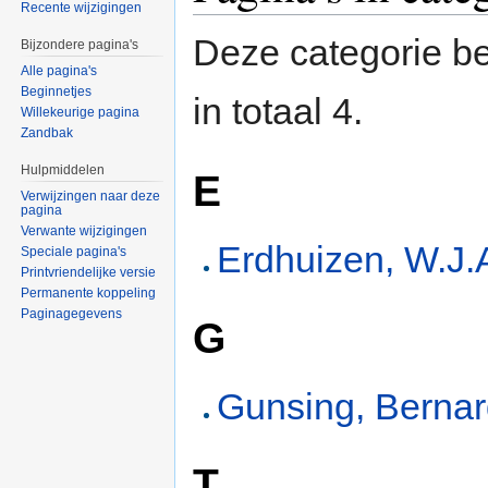
Recente wijzigingen
Deze categorie be
Bijzondere pagina's
Alle pagina's
Beginnetjes
in totaal 4.
Willekeurige pagina
Zandbak
Hulpmiddelen
E
Verwijzingen naar deze
pagina
Verwante wijzigingen
Erdhuizen, W.J.
Speciale pagina's
Printvriendelijke versie
Permanente koppeling
Paginagegevens
G
Gunsing, Berna
T