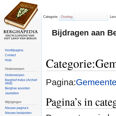
Categorie
Overleg
Lez
Bijdragen aan B
Hoofdpagina
Contact
Categorie:Ge
Hulp
Onderwerpen
Ga naar:
navigatie
,
zoeken
Onderwerpen
Pagina:
Gemeent
Barghief Index (Archief
HKB)
Berghse woorden
Jaartallen
Pagina’s in cat
Wijzigingen
Nieuwe pagina's
Nieuwe bestanden