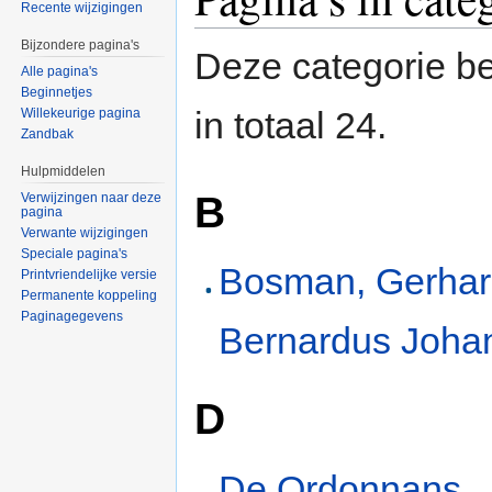
Recente wijzigingen
Bijzondere pagina's
Deze categorie be
Alle pagina's
Beginnetjes
in totaal 24.
Willekeurige pagina
Zandbak
Hulpmiddelen
B
Verwijzingen naar deze
pagina
Verwante wijzigingen
Speciale pagina's
Bosman, Gerha
Printvriendelijke versie
Permanente koppeling
Paginagegevens
Bernardus Joha
D
De Ordonnans