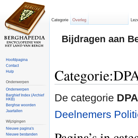
Categorie
Overleg
Lez
Bijdragen aan B
Hoofdpagina
Contact
Categorie:DP
Hulp
Onderwerpen
Ga naar:
navigatie
,
zoeken
Onderwerpen
De categorie
DPA
Barghief Index (Archief
HKB)
Berghse woorden
Deelnemers Politi
Jaartallen
Wijzigingen
Nieuwe pagina's
Pagina’s in cat
Nieuwe bestanden