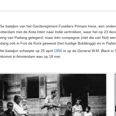
t 5e bataljon van het Garderegiment Fuseliers Prinses Irene, een onde
Rotterdam met de
Kota Inten
naar Indië vertrokken, waar het op 23 d
ing van Padang gelegerd, maar één compagnie (niet die van Nol) we
Padang ook in Fort de Kock geweest (het huidige Bukittinggi) en in Pad
Het bataljon scheepte op 25 april
1950
in op de
General W.M. Black
in 
aankomst in Amsterdam was op 18 mei.