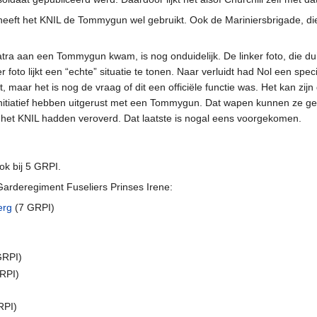
eeft het KNIL de Tommygun wel gebruikt. Ook de Mariniersbrigade, die 
ra aan een Tommygun kwam, is nog onduidelijk. De linker foto, die du
foto lijkt een “echte” situatie te tonen. Naar verluidt had Nol een speci
t, maar het is nog de vraag of dit een officiële functie was. Het kan zi
nitiatief hebben uitgerust met een Tommygun. Dat wapen kunnen ze g
 het KNIL hadden veroverd. Dat laatste is nogal eens voorgekomen.
ok bij 5 GRPI.
 Garderegiment Fuseliers Prinses Irene:
erg
(7 GRPI)
GRPI)
GRPI)
RPI)