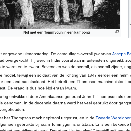
Nol met een Tommygun in een kampong
wat ongewone uitmonstering. De camouflage-overall (waarvan
Joseph B
 overgekocht. Hij werd in Indië vooral aan infanteristen uitgereikt, z
e warm en te zwaar. Bovendien was de overall, als overall zijnde, nog
itse model, terwijl een soldaat van de lichting van 1947 eerder een he
oor een landmachtsoldaat. Het betreft een Thompson machinepistool; 
est. De vraag is dus hoe Nol eraan kwam.
rlog ontwikkeld door Amerikaanse generaal John T. Thompson als een 
ie genomen. In de decennia daarna werd het veel gebruikt door gangste
vergehouden.
t het Thompson machinepistool uitgerust, en in de
Tweede Wereldoor
lgemeen gebruikte bijnaam Tommygun is ontstaan. Er is een bekende f
oldaat gepubliceerd werd. Daardoor lijkt het alsof Churchill zelf met d