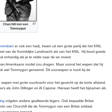
Churchill met een
Tommygun
erendsen
er ook een had), kwam uit een grote partij die het KNIL
owel van de Koninklijke Landmacht als van het KNIL. Hij bood goede
al onhandig als je te velde naar de wc moest.
lm van Amerikaans model zou dragen. Maar vooral het wapen dat hij
ook wel Tommygun genoemd. Dit vuurwapen is nooit bij de
wapen met grote vuurkracht voor het gevecht op de korte afstand.
rs als John Dillinger en Al Capone. Hieraan heeft het bijnamen als
log
volgden andere geallieerde legers. Ook bepaalde Britse
oto van Churchill die de Tommygun van een Britse soldaat
at vuurwapen poseert.