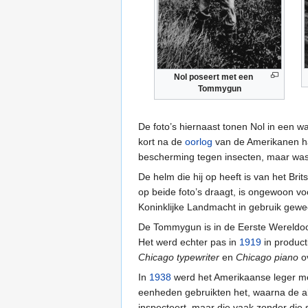
Nol poseert met een
Tommygun
De foto’s hiernaast tonen Nol in een 
kort na de
oorlog
van de Amerikanen had
bescherming tegen insecten, maar was t
De helm die hij op heeft is van het Br
op beide foto’s draagt, is ongewoon v
Koninklijke Landmacht in gebruik gewe
De Tommygun is in de Eerste Wereldoo
Het werd echter pas in
1919
in product
Chicago typewriter
en
Chicago piano
o
In
1938
werd het Amerikaanse leger me
eenheden gebruikten het, waarna de a
inspecteert, maar die vaak zonder die s