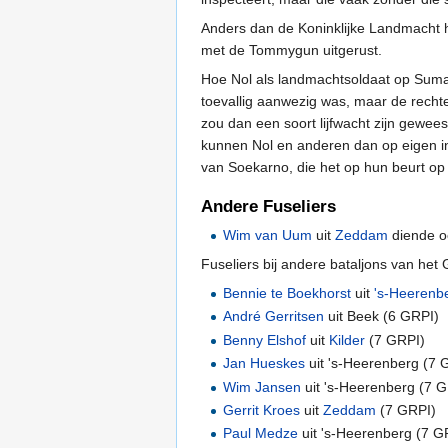
Anders dan de Koninklijke Landmacht h
met de Tommygun uitgerust.
Hoe Nol als landmachtsoldaat op Sumat
toevallig aanwezig was, maar de rechter 
zou dan een soort lijfwacht zijn gewees
kunnen Nol en anderen dan op eigen i
van Soekarno, die het op hun beurt op
Andere Fuseliers
Wim van Uum
uit
Zeddam
diende o
Fuseliers bij andere bataljons van het
Bennie te Boekhorst
uit
's-Heerenb
André Gerritsen
uit Beek (6 GRPI)
Benny Elshof
uit
Kilder
(7 GRPI)
Jan Hueskes
uit 's-Heerenberg (7 
Wim Jansen
uit 's-Heerenberg (7 
Gerrit Kroes
uit
Zeddam
(7 GRPI)
Paul Medze
uit 's-Heerenberg (7 G