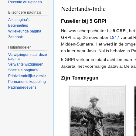
Recente wijzigingen
Nederlands-Indië
Bijzondere pagina's
Alle pagina's
Fuselier bij 5 GRPI
Beginnetjes
Nol was scherpschutter bij
5 GRPI
, he
Willekeurige pagina
GRPI is op 26 november
1947
vanuit 
Zandbak
Midden-Sumatra. Het werd in de omgev
Hulpmiddelen
en later naar Java. Nol is behalve in 
Verwijzingen naar deze
pagina
5 GRPI verloor in totaal achttien man. 
Verwante wijzigingen
Jakarta, het voormalige Batavia. De 
Speciale pagina's
Printvriendelijke versie
Zijn Tommygun
Permanente koppeling
Paginagegevens