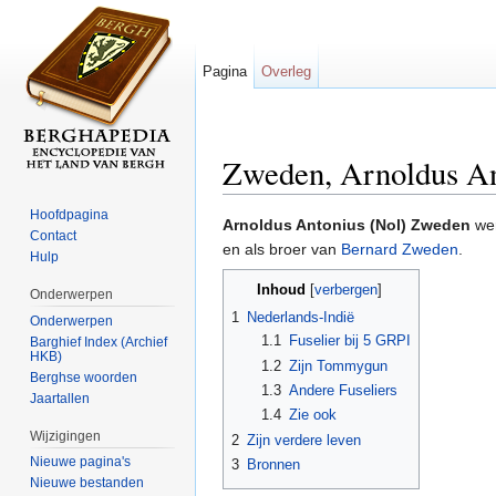
Pagina
Overleg
Zweden, Arnoldus An
Ga naar:
navigatie
,
zoeken
Hoofdpagina
Arnoldus Antonius (Nol) Zweden
wer
Contact
en als broer van
Bernard Zweden
.
Hulp
Inhoud
[
verbergen
]
Onderwerpen
1
Nederlands-Indië
Onderwerpen
1.1
Fuselier bij 5 GRPI
Barghief Index (Archief
HKB)
1.2
Zijn Tommygun
Berghse woorden
1.3
Andere Fuseliers
Jaartallen
1.4
Zie ook
Wijzigingen
2
Zijn verdere leven
Nieuwe pagina's
3
Bronnen
Nieuwe bestanden