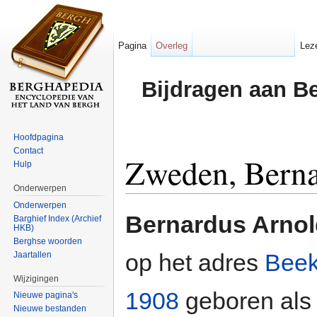
Pagina
Overleg
Lez
Bijdragen aan B
Hoofdpagina
Contact
Zweden, Berna
Hulp
Onderwerpen
Ga naar:
navigatie
,
zoeken
Onderwerpen
Bernardus Arno
Barghief Index (Archief
HKB)
Berghse woorden
op het adres
Bee
Jaartallen
Wijzigingen
1908
geboren als
Nieuwe pagina's
Nieuwe bestanden