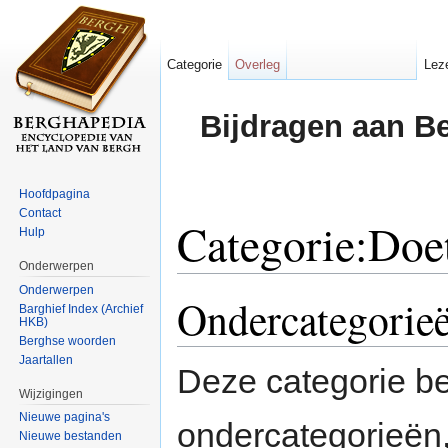
Categorie
Overleg
Lez
Bijdragen aan B
Hoofdpagina
Contact
Categorie:Doe
Hulp
Onderwerpen
Ga naar:
navigatie
,
zoeken
Onderwerpen
Ondercategorie
Barghief Index (Archief
HKB)
Berghse woorden
Jaartallen
Deze categorie b
Wijzigingen
Nieuwe pagina's
ondercategorieën,
Nieuwe bestanden