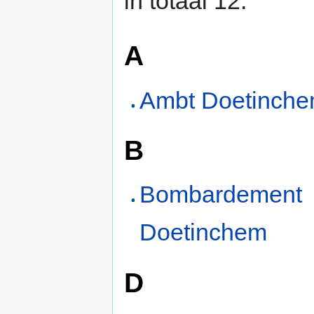
in totaal 12.
A
Ambt Doetinch
B
Bombardement
Doetinchem
D