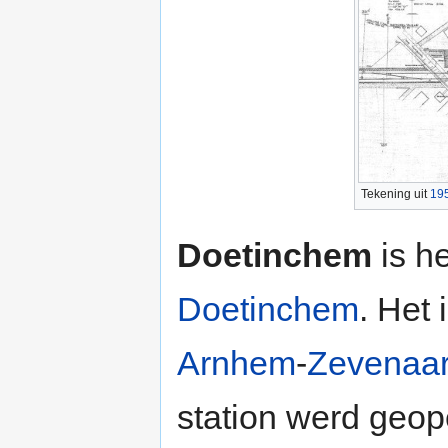
Tekening uit
19
Doetinchem
is he
Doetinchem
. Het
Arnhem
-
Zevenaa
station werd geop