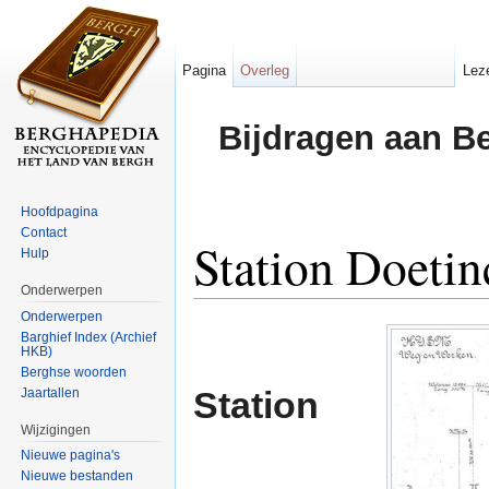
Pagina
Overleg
Lez
Bijdragen aan B
Hoofdpagina
Contact
Station Doeti
Hulp
Onderwerpen
Ga naar:
navigatie
,
zoeken
Onderwerpen
Barghief Index (Archief
HKB)
Berghse woorden
Station
Jaartallen
Wijzigingen
Nieuwe pagina's
Nieuwe bestanden