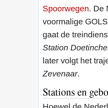
Spoorwegen
. De 
voormalige GOLS-s
gaat de treindien
Station Doetinch
later volgt het tr
Zevenaar
.
Stations en ge
Hoewel de Neder