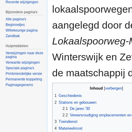
Recente wijzigingen
lokaalspoorwegen
Bijzondere pagina's
Alle pagina's
aangelegd door 
Beginnetjes
Willekeurige pagina
Zandbak
Lokaalspoorweg-
Hulpmiddelen
Verwijzingen naar deze
Winterswijk en Ze
pagina
Verwante wijzigingen
Speciale pagina's
de maatschappij di
Printvriendelijke versie
Permanente koppeling
Paginagegevens
Inhoud
[
verbergen
]
1
Geschiedenis
2
Stations en gebouwen
2.1
De jaren '30
2.2
Vereenvoudiging emplacementen e
3
Treindienst
4
Materieelinzet