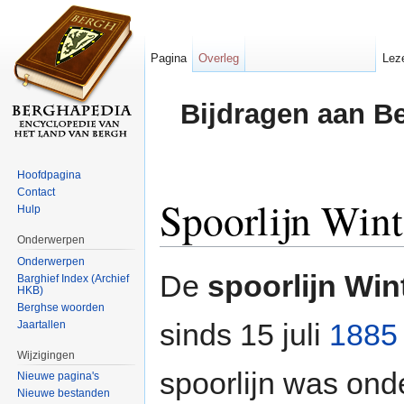
Pagina
Overleg
Lez
Bijdragen aan B
Hoofdpagina
Contact
Spoorlijn Win
Hulp
Onderwerpen
Ga naar:
navigatie
,
zoeken
Onderwerpen
De
spoorlijn Win
Barghief Index (Archief
HKB)
Berghse woorden
sinds 15 juli
1885
Jaartallen
Wijzigingen
spoorlijn was ond
Nieuwe pagina's
Nieuwe bestanden