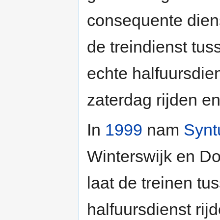
consequente diens
de treindienst t
echte halfuursdien
zaterdag rijden e
In
1999
nam
Synt
Winterswijk en D
laat de treinen tu
halfuursdienst ri