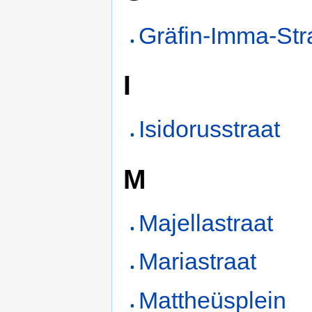
Gräfin-Imma-St
I
Isidorusstraat
M
Majellastraat
Mariastraat
Mattheüsplein