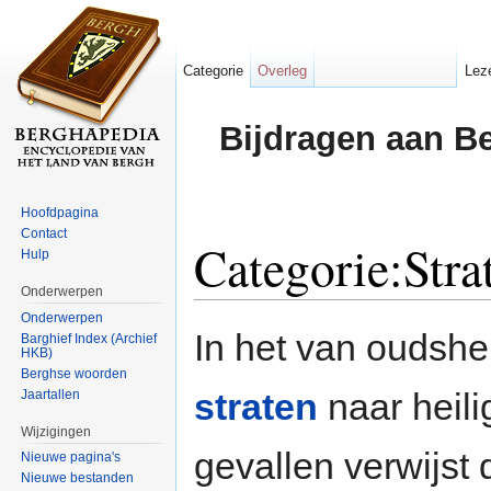
Categorie
Overleg
Lez
Bijdragen aan B
Hoofdpagina
Contact
Categorie:Stra
Hulp
Onderwerpen
Ga naar:
navigatie
,
zoeken
Onderwerpen
In het van oudshe
Barghief Index (Archief
HKB)
Berghse woorden
straten
naar heil
Jaartallen
Wijzigingen
gevallen verwijst
Nieuwe pagina's
Nieuwe bestanden