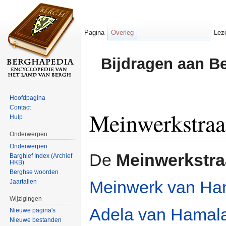
Pagina
Overleg
Lez
Bijdragen aan B
Hoofdpagina
Contact
Meinwerkstraa
Hulp
Onderwerpen
Ga naar:
navigatie
,
zoeken
Onderwerpen
De
Meinwerkstra
Barghief Index (Archief
HKB)
Berghse woorden
Meinwerk van Ha
Jaartallen
Wijzigingen
Adela van Hamal
Nieuwe pagina's
Nieuwe bestanden