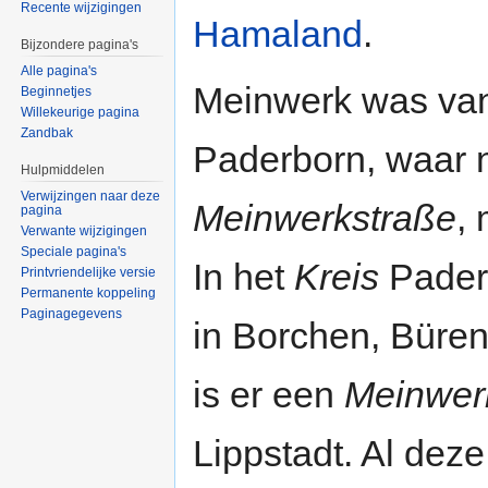
Recente wijzigingen
Hamaland
.
Bijzondere pagina's
Alle pagina's
Meinwerk was va
Beginnetjes
Willekeurige pagina
Zandbak
Paderborn, waar n
Hulpmiddelen
Verwijzingen naar deze
Meinwerkstraße
,
pagina
Verwante wijzigingen
Speciale pagina's
In het
Kreis
Pader
Printvriendelijke versie
Permanente koppeling
Paginagegevens
in Borchen, Büren
is er een
Meinwer
Lippstadt. Al deze