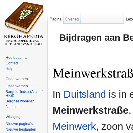
Pagina
Overleg
Lez
Bijdragen aan B
Hoofdpagina
Contact
Meinwerkstra
Hulp
Onderwerpen
Ga naar:
navigatie
,
zoeken
Onderwerpen
In
Duitsland
is in
Barghief Index (Archief
HKB)
Berghse woorden
Meinwerkstraße
Jaartallen
Wijzigingen
Meinwerk
, zoon 
Nieuwe pagina's
Nieuwe bestanden