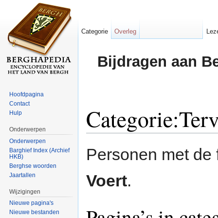
Categorie
Overleg
Lez
Bijdragen aan B
Hoofdpagina
Contact
Categorie:Terv
Hulp
Onderwerpen
Ga naar:
navigatie
,
zoeken
Onderwerpen
Personen met de
Barghief Index (Archief
HKB)
Berghse woorden
Voert
.
Jaartallen
Wijzigingen
Nieuwe pagina's
Pagina’s in cate
Nieuwe bestanden