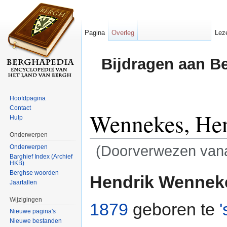
Pagina
Overleg
Lez
Bijdragen aan B
Hoofdpagina
Contact
Wennekes, He
Hulp
Onderwerpen
(Doorverwezen van
Onderwerpen
Barghief Index (Archief
HKB)
Ga naar:
navigatie
,
zoeken
Berghse woorden
Hendrik Wennek
Jaartallen
Wijzigingen
1879
geboren te
Nieuwe pagina's
Nieuwe bestanden