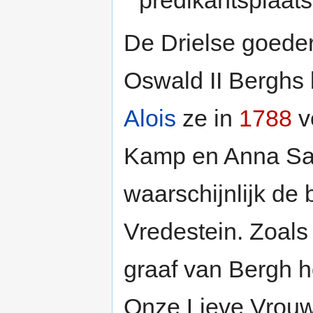
De Drielse goeder
Oswald II Berghs 
Alois
ze in
1788
v
Kamp en Anna San
waarschijnlijk de
Vredestein. Zoals
graaf van Bergh he
Onze Lieve Vrou