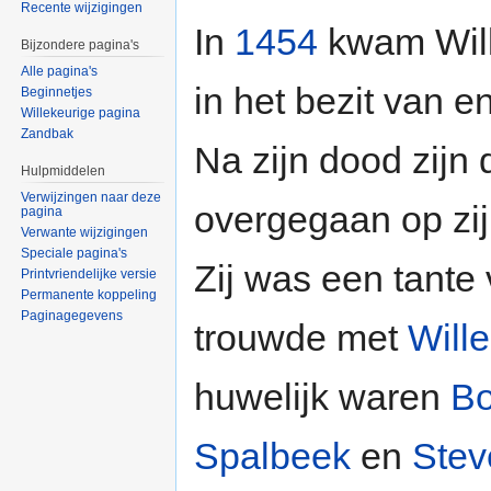
Recente wijzigingen
In
1454
kwam Will
Bijzondere pagina's
Alle pagina's
in het bezit van 
Beginnetjes
Willekeurige pagina
Zandbak
Na zijn dood zijn
Hulpmiddelen
Verwijzingen naar deze
overgegaan op zij
pagina
Verwante wijzigingen
Speciale pagina's
Zij was een tante
Printvriendelijke versie
Permanente koppeling
Paginagegevens
trouwde met
Will
huwelijk waren
B
Spalbeek
en
Stev