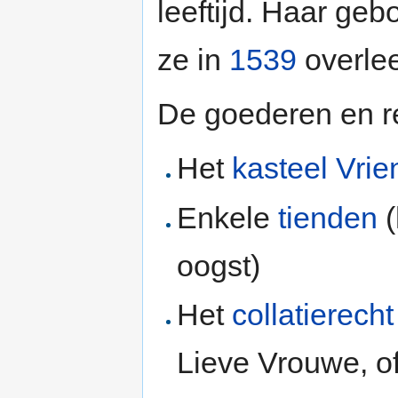
leeftijd. Haar geb
ze in
1539
overlee
De goederen en r
Het
kasteel Vrie
Enkele
tienden
(
oogst)
Het
collatierecht
Lieve Vrouwe, ofw