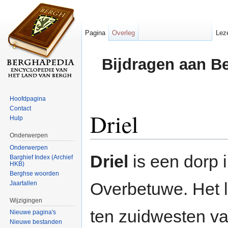
Pagina
Overleg
Lez
Bijdragen aan B
Hoofdpagina
Contact
Driel
Hulp
Onderwerpen
Ga naar:
navigatie
,
zoeken
Onderwerpen
Driel
is een dorp 
Barghief Index (Archief
HKB)
Berghse woorden
Overbetuwe. Het l
Jaartallen
Wijzigingen
ten zuidwesten v
Nieuwe pagina's
Nieuwe bestanden