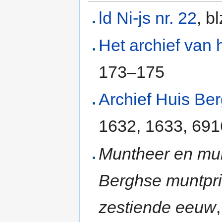
ld Ni-js nr. 22
, b
Het archief van 
173–175
Archief Huis Be
1632, 1633, 691
Muntheer en mun
Berghse muntpriv
zestiende eeuw