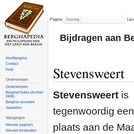
Pagina
Overleg
Lez
Bijdragen aan B
Hoofdpagina
Contact
Stevensweert
Hulp
Onderwerpen
Ga naar:
navigatie
,
zoeken
Onderwerpen
Stevensweert
is
Barghief Index (Archief
HKB)
Berghse woorden
tegenwoordig een
Jaartallen
Wijzigingen
plaats aan de Maa
Nieuwe pagina's
Nieuwe bestanden