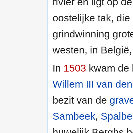
rivier en ligt op 
oostelijke tak, di
grindwinning grot
westen, in België,
In
1503
kwam de he
Willem III van de
bezit van de
grav
Sambeek
,
Spalbe
huwelijk Berghs b