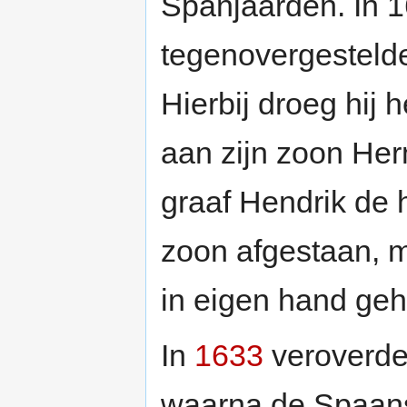
Spanjaarden. In 1
tegenovergestelde:
Hierbij droeg hij
aan zijn zoon He
graaf Hendrik de h
zoon afgestaan, m
in eigen hand ge
In
1633
veroverde
waarna de Spaans