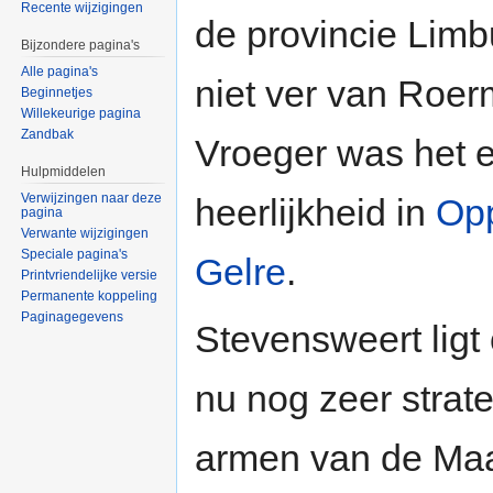
Recente wijzigingen
de provincie Limb
Bijzondere pagina's
Alle pagina's
niet ver van Roe
Beginnetjes
Willekeurige pagina
Zandbak
Vroeger was het 
Hulpmiddelen
Verwijzingen naar deze
heerlijkheid in
Op
pagina
Verwante wijzigingen
Speciale pagina's
Gelre
.
Printvriendelijke versie
Permanente koppeling
Paginagegevens
Stevensweert ligt
nu nog zeer strat
armen van de Maa