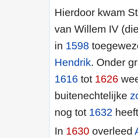
Hierdoor kwam Ste
van Willem IV (di
in
1598
toegewez
Hendrik
. Onder gr
1616
tot
1626
wee
buitenechtelijke
z
nog tot
1632
heeft
In
1630
overleed