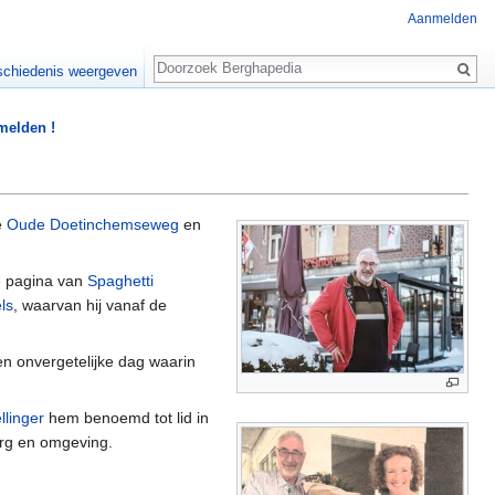
Aanmelden
Zoeken
chiedenis weergeven
 melden !
e
Oude Doetinchemseweg
en
de pagina van
Spaghetti
ls
, waarvan hij vanaf de
een onvergetelijke dag waarin
linger
hem benoemd tot lid in
erg en omgeving.