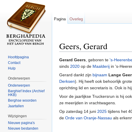
Pagina
Overleg
Geers, Gerard
Ga naar:
navigatie
,
zoeken
Hoofdpagina
Gerard Geers
, geboren te
's-Heerenb
Contact
sinds
2020
op de
Maalderij
in 's-Heere
Hulp
Gerard dankt zijn
bijnaam
Lange Geer
Onderwerpen
Derksen
). Hij heeft ook behoorlijk gro
Onderwerpen
oprichting lid en secretaris is. Ook is h
Barghief Index (Archief
HKB)
Voor de jaarlijkse Truckersrun is hij o
Berghse woorden
ze meerijden in vrachtwagens.
Jaartallen
Op zaterdag 14 juni
2025
tijdens het 4
Wijzigingen
de
Orde van Oranje-Nassau
als erkenn
Nieuwe pagina's
Nieuwe bestanden