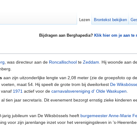
Lezen
Brontekst bekijken
Ges
Bijdragen aan Berghapedia?
Klik hier om je aan te
erg
, was directeur aan de
Roncallischool
te
Zeddam
. Hij woonde aan d
nberg.
s
aan zijn uitzonderlijke lengte van 2,08 meter (zie de groepsfoto op 
te voeten, maat 54. Hij speelt de grote trom bij dweilorkest
De Wiksbösse
ij vanaf
1971
actief voor de
carnavalsvereniging
d' Olde Waskupen
.
ok al tien jaar secretaris. Dit evenement bezorgt ernstig zieke kinderen 
0-jarig jubileum van De Wiksbössels heeft
burgemeester Anne-Marie Fel
ing voor zijn jarenlange inzet voor het verenigingsleven in 's-Heerenb