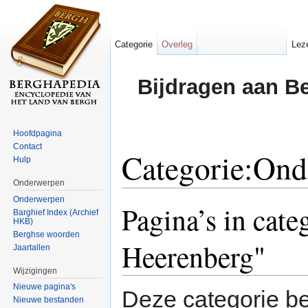
Categorie
Overleg
Lez
Bijdragen aan B
Hoofdpagina
Contact
Categorie:Ond
Hulp
Onderwerpen
Ga naar:
navigatie
,
zoeken
Onderwerpen
Pagina’s in cate
Barghief Index (Archief
HKB)
Berghse woorden
Heerenberg"
Jaartallen
Wijzigingen
Nieuwe pagina's
Deze categorie be
Nieuwe bestanden