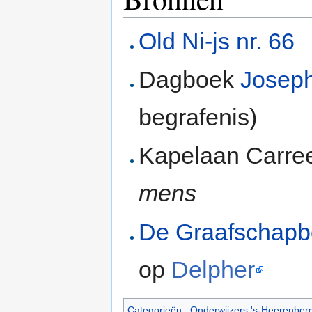
Old Ni-js nr. 66
Dagboek
Josep
begrafenis)
Kapelaan Carre
mens
De Graafschap
op
Delpher
Categorieën
:
Onderwijzers 's-Heerenber