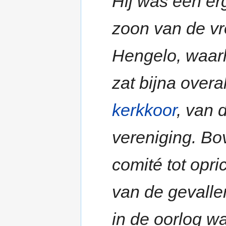
Hij was een er
zoon van de vr
Hengelo, waa
zat bijna overal
kerkkoor
, van 
vereniging. Bo
comité tot opr
van de gevalle
in de oorlog w