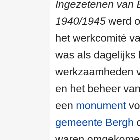
Ingezetenen van B
1940/1945
werd op
het werkcomité va
was als dagelijks
werkzaamheden va
en het beheer van
een
monument
voo
gemeente Bergh
d
waren omgekomen