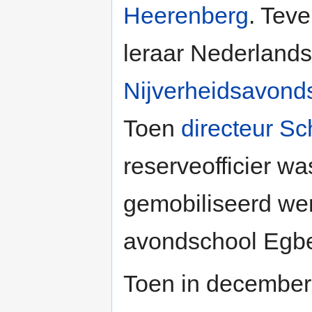
Heerenberg
. Teve
leraar Nederland
Nijverheidsavond
Toen
directeur S
reserveofficier w
gemobiliseerd we
avondschool Egbers
Toen in decembe