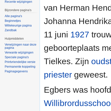
Recente wijzigingen
van Herman Hend
Bijzondere pagina's
Alle pagina's
Johanna Hendrika
Beginnetjes
Willekeurige pagina
Zandbak
11 juni
1927
trouwd
Hulpmiddelen
Verwijzingen naar deze
geboorteplaats m
pagina
Verwante wijzigingen
Speciale pagina's
Tielkes. Zijn
ouds
Printvriendelijke versie
Permanente koppeling
Paginagegevens
priester
geweest.
Egbers was hoofd
Willibrordusschoo