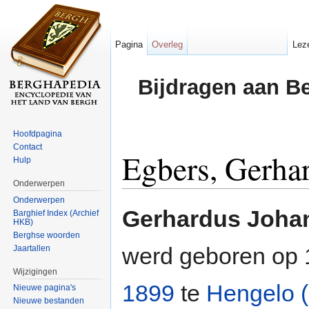
Pagina
Overleg
Lez
Bijdragen aan B
Hoofdpagina
Contact
Egbers, Gerha
Hulp
Onderwerpen
Ga naar:
navigatie
,
zoeken
Onderwerpen
Gerhardus Joha
Barghief Index (Archief
HKB)
Berghse woorden
werd geboren op 
Jaartallen
Wijzigingen
1899
te
Hengelo 
Nieuwe pagina's
Nieuwe bestanden