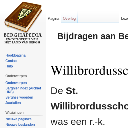
Pagina
Overleg
Lez
Bijdragen aan B
Hoofdpagina
Contact
Willibrorduss
Hulp
Onderwerpen
Ga naar:
navigatie
,
zoeken
Onderwerpen
De
St.
Barghief Index (Archief
HKB)
Berghse woorden
Willibrordussch
Jaartallen
Wijzigingen
was een r.-k.
Nieuwe pagina's
Nieuwe bestanden