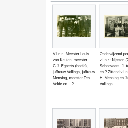
V.l.n.r.: Meester Louis
Onderwijzend per
van Keulen, meester
v.l.n.r.: Nijssen (
G.J. Egberts (hoofd),
Schoevaars, J. t
juffrouw Vallinga, juffrouw
en ? Zittend v.l.n.
Mensing, meester Ten
H. Mensing en J
Velde en ...?
Vallinga.