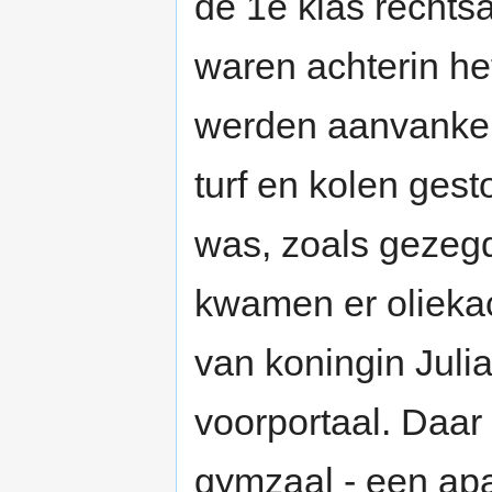
de 1e klas rechts
waren achterin h
werden aanvankel
turf en kolen gest
was, zoals gezegd
kwamen er oliekac
van koningin Julia
voorportaal. Daar
gymzaal - een apa