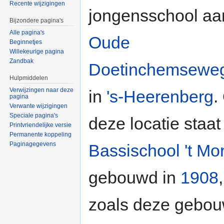
Recente wijzigingen
jongensschool aa
Bijzondere pagina's
Alle pagina's
Oude
Beginnetjes
Willekeurige pagina
Zandbak
Doetinchemsewe
Hulpmiddelen
Verwijzingen naar deze
in
's-Heerenberg
.
pagina
Verwante wijzigingen
Speciale pagina's
deze locatie staa
Printvriendelijke versie
Permanente koppeling
Paginagegevens
Bassischool 't Mo
gebouwd in
1908
zoals deze gebou