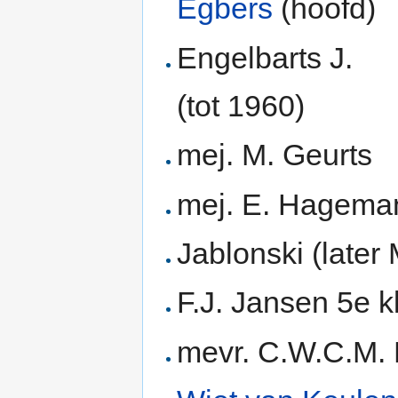
Egbers
(hoofd)
Engelbarts J.
(tot 1960)
mej. M. Geurts
mej. E. Hageman 
Jablonski (later
F.J. Jansen 5e 
mevr. C.W.C.M. 