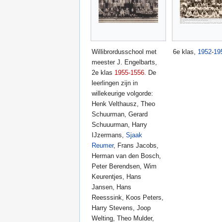
Willibrordusschool met
6e klas,
1952
-
19
meester J. Engelbarts,
2e klas
1955-1556
. De
leerlingen zijn in
willekeurige volgorde:
Henk Velthausz, Theo
Schuurman, Gerard
Schuuurman, Harry
IJzermans,
Sjaak
Reumer
, Frans Jacobs,
Herman van den Bosch,
Peter Berendsen, Wim
Keurentjes, Hans
Jansen, Hans
Reesssink, Koos Peters,
Harry Stevens, Joop
Welting, Theo Mulder,