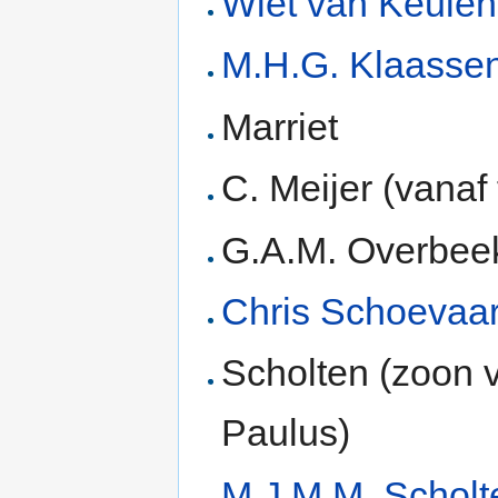
Wiet van Keulen
M.H.G. Klaasse
Marriet
C. Meijer (vanaf
G.A.M. Overbee
Chris Schoevaa
Scholten (zoon v
Paulus)
M.J.M.M. Scholt