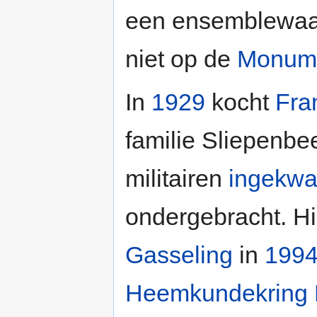
een ensemblewaa
niet op de
Monume
In
1929
kocht
Fra
familie Sliepenbe
militairen
ingekwar
ondergebracht. Hi
Gasseling
in
199
Heemkundekring 