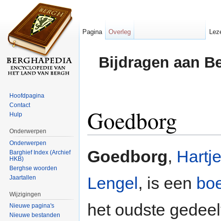
Pagina
Overleg
Lez
Bijdragen aan B
Hoofdpagina
Contact
Goedborg
Hulp
Onderwerpen
Ga naar:
navigatie
,
zoeken
Onderwerpen
Goedborg
,
Hartj
Barghief Index (Archief
HKB)
Berghse woorden
Lengel
, is een
boe
Jaartallen
Wijzigingen
het oudste gedeelt
Nieuwe pagina's
Nieuwe bestanden