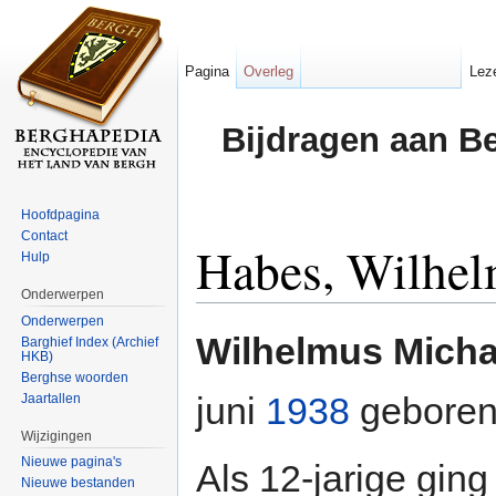
Pagina
Overleg
Lez
Bijdragen aan B
Hoofdpagina
Contact
Habes, Wilhel
Hulp
Onderwerpen
Ga naar:
navigatie
,
zoeken
Onderwerpen
Wilhelmus Mich
Barghief Index (Archief
HKB)
Berghse woorden
juni
1938
geboren 
Jaartallen
Wijzigingen
Nieuwe pagina's
Als 12-jarige gin
Nieuwe bestanden