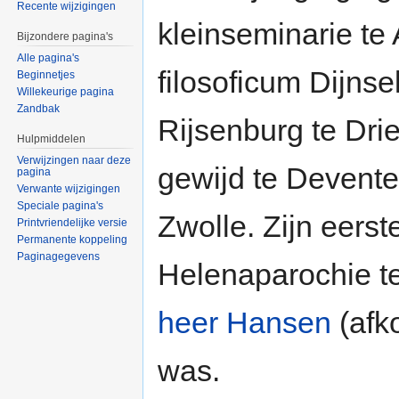
Recente wijzigingen
kleinseminarie te
Bijzondere pagina's
Alle pagina's
filosoficum Dijns
Beginnetjes
Willekeurige pagina
Zandbak
Rijsenburg te Dri
Hulpmiddelen
Verwijzingen naar deze
gewijd te Deventer
pagina
Verwante wijzigingen
Speciale pagina's
Zwolle. Zijn eerst
Printvriendelijke versie
Permanente koppeling
Paginagegevens
Helenaparochie t
heer Hansen
(afk
was.