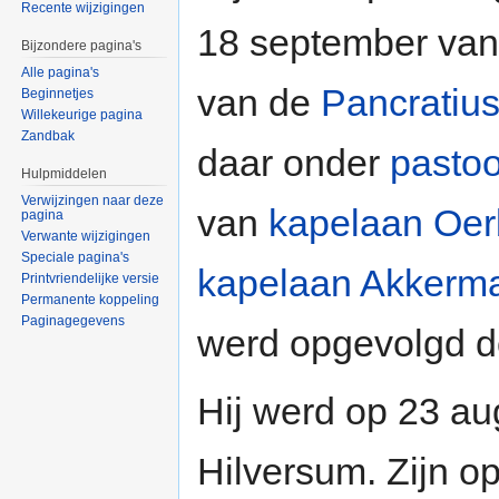
Recente wijzigingen
18 september van 
Bijzondere pagina's
Alle pagina's
van de
Pancratiu
Beginnetjes
Willekeurige pagina
Zandbak
daar onder
pasto
Hulpmiddelen
Verwijzingen naar deze
van
kapelaan Oe
pagina
Verwante wijzigingen
Speciale pagina's
kapelaan Akkerm
Printvriendelijke versie
Permanente koppeling
Paginagegevens
werd opgevolgd 
Hij werd op 23 a
Hilversum. Zijn o