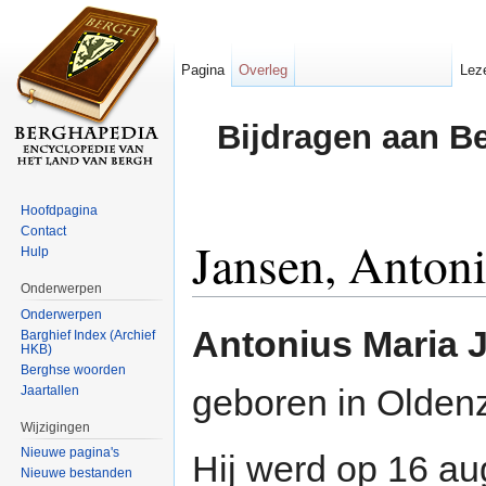
Pagina
Overleg
Lez
Bijdragen aan B
Hoofdpagina
Contact
Jansen, Anton
Hulp
Onderwerpen
Ga naar:
navigatie
,
zoeken
Onderwerpen
Antonius Maria 
Barghief Index (Archief
HKB)
Berghse woorden
geboren in Oldenz
Jaartallen
Wijzigingen
Nieuwe pagina's
Hij werd op 16 a
Nieuwe bestanden