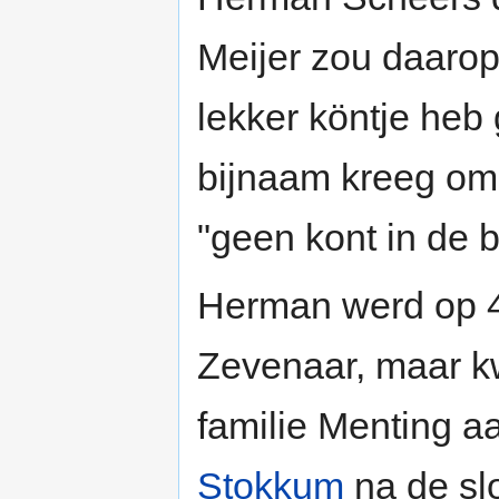
Meijer zou daaro
lekker köntje heb 
bijnaam kreeg omd
"geen kont in de 
Herman werd op 4
Zevenaar, maar k
familie Menting 
Stokkum
na de sl