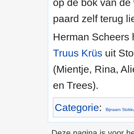
op de bok van de 
paard zelf terug l
Herman Scheers 
Truus Krüs
uit St
(Mientje, Rina, Al
en Trees).
Categorie
:
Bijnaam Stokk
Deze pagina is voor he