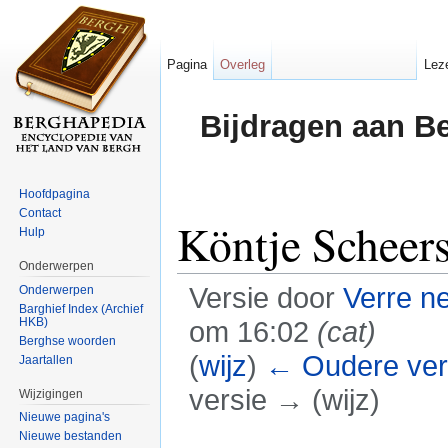
Pagina
Overleg
Lez
Bijdragen aan B
Hoofdpagina
Contact
Köntje Scheer
Hulp
Onderwerpen
Versie door
Verre n
Onderwerpen
Barghief Index (Archief
HKB)
om 16:02
(cat)
Berghse woorden
(
wijz
)
← Oudere ver
Jaartallen
versie → (wijz)
Wijzigingen
Nieuwe pagina's
Ga naar:
navigatie
,
zoeken
Nieuwe bestanden