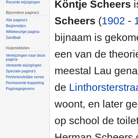
Köntje Scheers
i
Recente wijzigingen
Bijzondere pagina's
Scheers
(
1902
-
Alle pagina's
Beginnetjes
Willekeurige pagina
bijnaam is gekome
Zandbak
Hulpmiddelen
een van de theorie
Verwijzingen naar deze
pagina
Verwante wijzigingen
meestal Lau gena
Speciale pagina's
Printvriendelijke versie
Permanente koppeling
de
Linthorsterstra
Paginagegevens
woont, en later 
op school de toile
Herman Scheers da