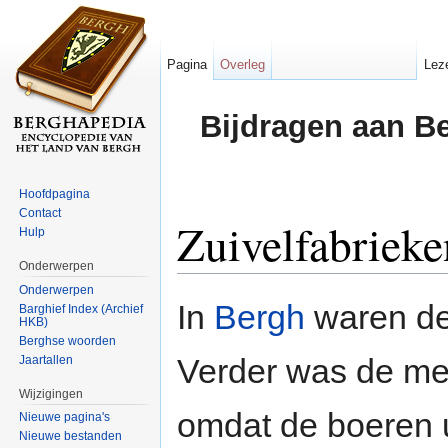
Pagina
Overleg
Lez
Bijdragen aan B
Hoofdpagina
Contact
Zuivelfabrieke
Hulp
Onderwerpen
Ga naar:
navigatie
,
zoeken
Onderwerpen
In
Bergh
waren de
Barghief Index (Archief
HKB)
Berghse woorden
Verder was de mel
Jaartallen
Wijzigingen
omdat de boeren 
Nieuwe pagina's
Nieuwe bestanden