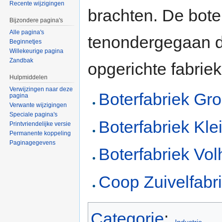
Recente wijzigingen
brachten. De bote
Bijzondere pagina's
Alle pagina's
tenondergegaan do
Beginnetjes
Willekeurige pagina
Zandbak
opgerichte fabrie
Hulpmiddelen
Verwijzingen naar deze
Boterfabriek Gr
pagina
Verwante wijzigingen
Speciale pagina's
Boterfabriek Kle
Printvriendelijke versie
Permanente koppeling
Paginagegevens
Boterfabriek Vol
Coop Zuivelfabr
Categorie
:
Industrie