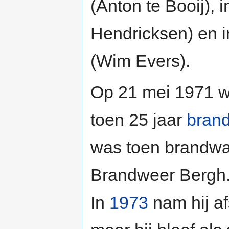
(Anton te Booij), 
Hendricksen) en 
(Wim Evers).
Op 21 mei 1971 we
toen 25 jaar
bran
was toen brandwach
Brandweer Bergh
In
1973
nam hij af