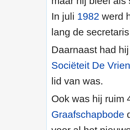
maar hij bleef als
In juli
1982
werd hi
lang de secretari
Daarnaast had hij 
Sociëteit De Vrie
lid van was.
Ook was hij ruim 
Graafschapbode
d