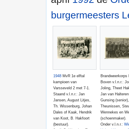
burgermeesters
L
1948
MvR 1e elftal
Brandweerkorps 
kampioen van
Boven v.l.n.r.: J
Varsseveld 2 met 7-1.
Joling, Theet Hak
Staand v.l.n.r.: Jan
Jan van Halteren
Jansen, August Litjes,
Gunsing (senior)
Th. Wissenburg, Johan
Theunissen, Ste
Dales of Kaak, Hendrik
Wennekes en W
van Koot, B. Hakfoort
(schoenmaker).
(bestuur).
Onder v.l.n.r.:
W