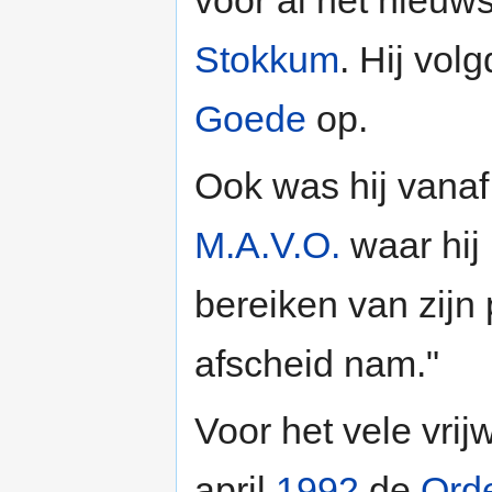
voor al het nieuw
Stokkum
. Hij vol
Goede
op.
Ook was hij vana
M.A.V.O.
waar hij 
bereiken van zijn 
afscheid nam."
Voor het vele vrij
april
1992
de
Ord