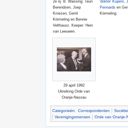
2e rij: B. Wassing; Teun
'dokter' Kupers
,
Berendsen, Joep
Pennards
en Gerr
Kroezen, Gerrit
Körmeling.
Körmeling en Bennie
Velthausz. Keeper: Hein
van Leeuwen.
29 april 1992
Uitreiking Orde van
Oranje-Nassau
Categorieën
:
Correspondenten
Sociëte
Verenigingsmensen
Orde van Oranje-