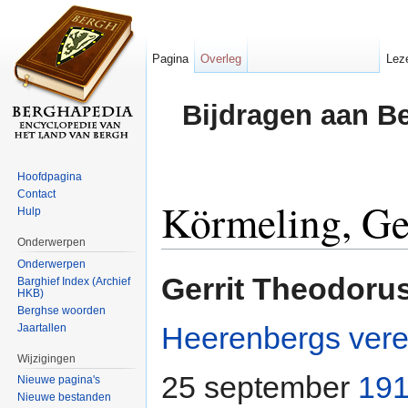
Pagina
Overleg
Lez
Bijdragen aan B
Hoofdpagina
Contact
Körmeling, Ge
Hulp
Onderwerpen
Ga naar:
navigatie
,
zoeken
Onderwerpen
Gerrit Theodoru
Barghief Index (Archief
HKB)
Berghse woorden
Heerenbergs
ver
Jaartallen
Wijzigingen
25 september
19
Nieuwe pagina's
Nieuwe bestanden