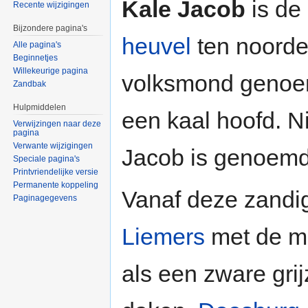
Kale Jacob
is de
Recente wijzigingen
Bijzondere pagina's
heuvel
ten noord
Alle pagina's
Beginnetjes
Willekeurige pagina
volksmond genoem
Zandbak
Hulpmiddelen
een kaal hoofd. Ni
Verwijzingen naar deze
pagina
Verwante wijzigingen
Jacob is genoemd
Speciale pagina's
Printvriendelijke versie
Permanente koppeling
Vanaf deze zandige
Paginagegevens
Liemers
met de m
als een zware grij