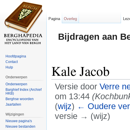
Pagina
Overleg
Lez
Bijdragen aan B
Hoofdpagina
Contact
Kale Jacob
Hulp
Onderwerpen
Versie door
Verre n
Onderwerpen
Barghief Index (Archief
HKB)
om 13:44
(Kochbun
Berghse woorden
(
wijz
)
← Oudere ver
Jaartallen
versie → (wijz)
Wijzigingen
Nieuwe pagina's
Ga naar:
navigatie
,
zoeken
Nieuwe bestanden