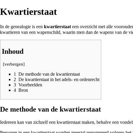
Kwartierstaat
In de
genealogie
is een
kwartierstaat
een overzicht met alle voorouders
kwartieren van een
wapenschild
, waarin men dan de wapens van de vie
Inhoud
[
verbergen
]
1
De methode van de kwartierstaat
2
De kwartierstaat in het adels- en ordenrecht
3
Voorbeelden
4
Bron
De methode van de kwartierstaat
Iedereen kan van zichzelf een kwartierstaat maken, behalve een vondel
Personen in een kwartierstaat worden meestal genummerd volgens het 