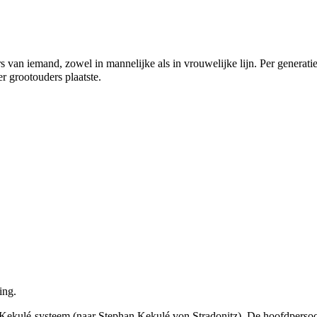
 van iemand, zowel in mannelijke als in vrouwelijke lijn. Per generatie
r grootouders plaatste.
ing.
Kekulé-systeem (naar Stephan Kekulé von Stradonitz). De hoofdpersoo