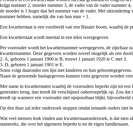
krijgt nummer 2, moeder nummer 3, de vader van de vader nummer 4, e
de moeder is 1 hoger dan het nummer van de vader. Met uitzondering 
nummer hebben, namelijk die van hun man + 1.
Een kwartierstaat is een voorbeeld van een Binaire boom, waarbij de 
Een kwartierstaat wordt meestal in een tekst weergegeven.
Per voorouder wordt het kwartiernummer weergegeven, de zijn/haar naa
kwartiernummer. Deze gegevens worden zoveel mogelijk als een doorl
2. A, geboren 1 januari 1900 te B, trouwt 1 januari 1920 te C met 3.
3. D, geboren 1 januari 1901 te E.
Soms volgt daaronder een lijst met kinderen en hun geboortegegevens.
Naast de genoemde basisgegevens kunnen extra gegevens worden verme
Met name in kwartierstaten waarbij de voorouders beperkt zijn tot een
generaties terug, dan treedt dit verschijnsel onherroepelijk op. Zou da
treedt op wanneer een voorouder niet opspoorbaar blijkt, bijvoorbeeld 
Op den duur zal ieder onderzoek stoppen omdat iemands ouders niet be
Wat veel mensen leuk vinden aan kwartierstaatonderzoek, is dat men all
stamreeks, die over het algemeen beperkt is tot de eigen familienaam.