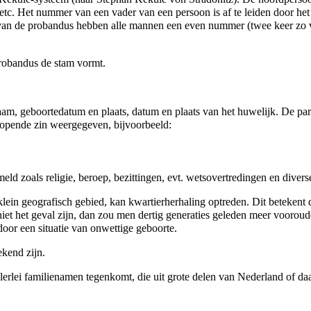
tc. Het nummer van een vader van een persoon is af te leiden door h
van de probandus hebben alle mannen een even nummer (twee keer zo ve
probandus de stam vormt.
m, geboortedatum en plaats, datum en plaats van het huwelijk. De par
opende zin weergegeven, bijvoorbeeld:
ld zoals religie,
beroep
, bezittingen, evt. wetsovertredingen en diver
 klein geografisch gebied, kan kwartierherhaling optreden. Dit beteken
t niet het geval zijn, dan zou men dertig generaties geleden meer voorou
door een situatie van onwettige geboorte.
kend zijn.
erlei familienamen tegenkomt, die uit grote delen van Nederland of daa