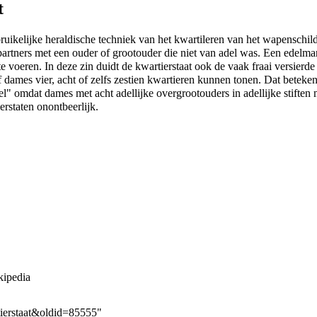
t
uikelijke heraldische techniek van het kwartileren van het wapenschild
partners met een ouder of grootouder die niet van adel was. Een edelma
 voeren. In deze zin duidt de kwartierstaat ook de vaak fraai versier
f dames vier, acht of zelfs zestien kwartieren kunnen tonen. Dat beteken
del" omdat dames met acht adellijke overgrootouders in adellijke stifte
rstaten onontbeerlijk.
ipedia
tierstaat&oldid=85555
"