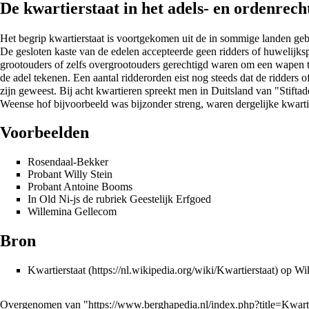
De kwartierstaat in het adels- en ordenrech
Het begrip kwartierstaat is voortgekomen uit de in sommige landen gebr
De gesloten kaste van de edelen accepteerde geen ridders of huwelijks
grootouders of zelfs overgrootouders gerechtigd waren om een wapen te
de adel tekenen. Een aantal ridderorden eist nog steeds dat de ridders o
zijn geweest. Bij acht kwartieren spreekt men in Duitsland van "Stifta
Weense hof bijvoorbeeld was bijzonder streng, waren dergelijke kwartie
Voorbeelden
Rosendaal-Bekker
Probant Willy Stein
Probant Antoine Booms
In
Old Ni-js
de rubriek
Geestelijk Erfgoed
Willemina Gellecom
Bron
Kwartierstaat
op Wik
Overgenomen van "
https://www.berghapedia.nl/index.php?title=Kwar