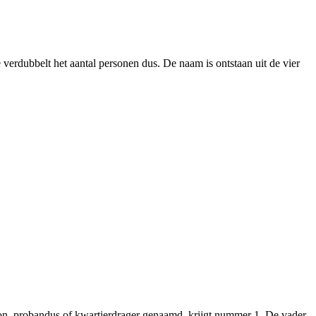
 verdubbelt het aantal personen dus. De naam is ontstaan uit de vier
n, probandus of kwartierdrager genaamd, krijgt nummer 1. De vader