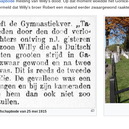
hapbode
melding van Willy's dood. Op dat moment woedde het Gorlice-T
 vermeld dat Willy's broer Robert een maand eerder zwaargewond raakte
afschapbode van 25 mei 1915