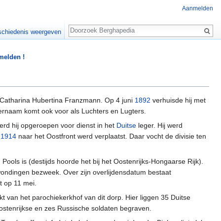
Aanmelden
Zoeken
chiedenis weergeven
 melden !
Catharina Hubertina Franzmann. Op 4 juni
1892
verhuisde hij met
ernaam komt ook voor als Luchters en Lugters.
rd hij opgeroepen voor dienst in het
Duitse
leger. Hij werd
r
1914
naar het Oostfront werd verplaatst. Daar vocht de divisie ten
Pools is (destijds hoorde het bij het Oostenrijks-Hongaarse Rijk).
erwondingen bezweek. Over zijn overlijdensdatum bestaat
it op 11 mei.
akt van het parochiekerkhof van dit dorp. Hier liggen 35 Duitse
Oostenrijkse en zes Russische soldaten begraven.