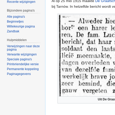
Al op 25 mei 1915 maakte
De Graafsc
Recente wijzigingen
bij Tarnów. In hetzelfde bericht wordt
Bijzondere pagina's
Alle pagina's
Beginnetjes
Willekeurige pagina
Zandbak
Hulpmiddelen
Verwijzingen naar deze
pagina
Verwante wijzigingen
Speciale pagina's
Printvriendelijke versie
Permanente koppeling
Paginagegevens
Uit De Gra