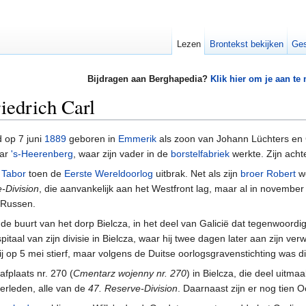
Lezen
Brontekst bekijken
Ges
Bijdragen aan Berghapedia?
Klik hier om je aan te
iedrich Carl
 op 7 juni
1889
geboren in
Emmerik
als zoon van Johann Lüchters en 
aar
's-Heerenberg
, waar zijn vader in de
borstelfabriek
werkte. Zijn acht
g
Tabor
toen de
Eerste Wereldoorlog
uitbrak. Net als zijn
broer Robert
we
-Division
, die aanvankelijk aan het Westfront lag, maar al in novembe
 Russen.
e buurt van het dorp Bielcza, in het deel van Galicië dat tegenwoordig 
itaal van zijn divisie in Bielcza, waar hij twee dagen later aan zijn v
hij op 5 mei stierf, maar volgens de Duitse oorlogsgravenstichting was d
afplaats nr. 270 (
Cmentarz wojenny nr. 270
) in Bielcza, die deel uitma
verleden, alle van de
47. Reserve-Division
. Daarnaast zijn er nog tien 