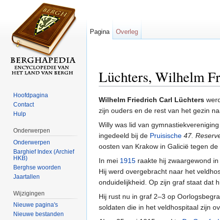
Pagina
Overleg
Lüchters, Wilhelm Fr
Ga naar:
navigatie
,
zoeken
Hoofdpagina
Wilhelm Friedrich Carl Lüchters
werd
Contact
zijn ouders en de rest van het gezin n
Hulp
Willy was lid van gymnastiekverenigin
Onderwerpen
ingedeeld bij de
Pruisische
47. Reserve
Onderwerpen
oosten van Krakow in Galicië tegen de
Barghief Index (Archief
HKB)
In mei
1915
raakte hij zwaargewond in d
Berghse woorden
Hij werd overgebracht naar het veldhosp
Jaartallen
onduidelijkheid. Op zijn graf staat dat 
Wijzigingen
Hij rust nu in graf 2–3 op Oorlogsbegra
Nieuwe pagina's
soldaten die in het veldhospitaal zijn o
Nieuwe bestanden