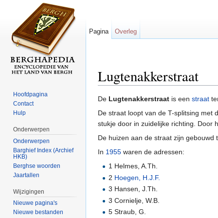
Pagina
Overleg
Lugtenakkerstraat
Ga naar:
navigatie
,
zoeken
Hoofdpagina
De
Lugtenakkerstraat
is een
straat
te
Contact
De straat loopt van de T-splitsing met
Hulp
stukje door in zuidelijke richting. Doo
Onderwerpen
De huizen aan de straat zijn gebouwd
Onderwerpen
Barghief Index (Archief
In
1955
waren de adressen:
HKB)
1 Helmes, A.Th.
Berghse woorden
Jaartallen
2
Hoegen, H.J.F.
3 Hansen, J.Th.
Wijzigingen
3 Cornielje, W.B.
Nieuwe pagina's
5 Straub, G.
Nieuwe bestanden