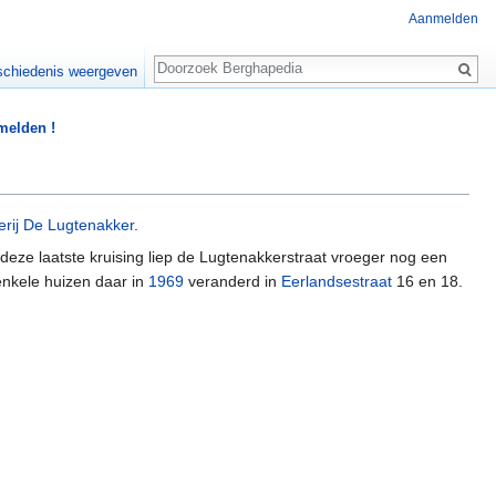
Aanmelden
Zoeken
chiedenis weergeven
 melden !
rij
De Lugtenakker
.
 deze laatste kruising liep de Lugtenakkerstraat vroeger nog een
enkele huizen daar in
1969
veranderd in
Eerlandsestraat
16 en 18.