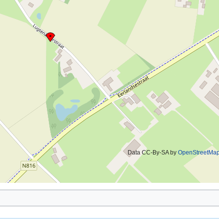
Data CC-By-SA by
OpenStreetMa