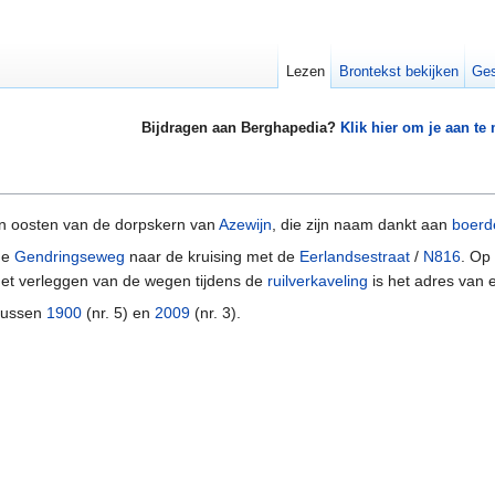
Lezen
Brontekst bekijken
Ges
Bijdragen aan Berghapedia?
Klik hier om je aan te
n oosten van de dorpskern van
Azewijn
, die zijn naam dankt aan
boerde
 de
Gendringseweg
naar de kruising met de
Eerlandsestraat
/
N816
. Op
r het verleggen van de wegen tijdens de
ruilverkaveling
is het adres van 
 tussen
1900
(nr. 5) en
2009
(nr. 3).