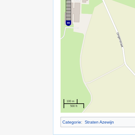
100 m
500 ft
Categorie
:
Straten Azewijn