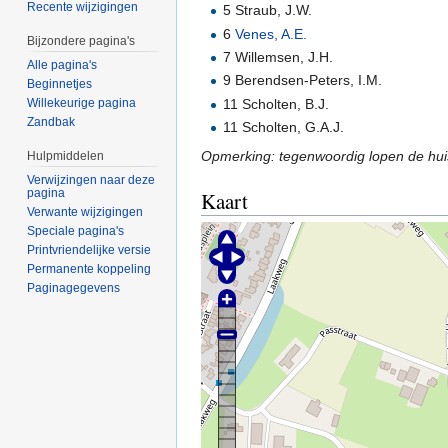
Recente wijzigingen
5 Straub, J.W.
6
Venes, A.E.
Bijzondere pagina's
7 Willemsen, J.H.
Alle pagina's
9 Berendsen-Peters, I.M.
Beginnetjes
11 Scholten, B.J.
Willekeurige pagina
Zandbak
11 Scholten, G.A.J.
Opmerking: tegenwoordig lopen de hui
Hulpmiddelen
Verwijzingen naar deze
pagina
Kaart
Verwante wijzigingen
Speciale pagina's
Printvriendelijke versie
Permanente koppeling
Paginagegevens