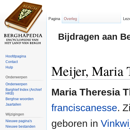
Pagina
Overleg
Lez
Bijdragen aan B
Hoofdpagina
Contact
Meijer, Maria
Hulp
Onderwerpen
Ga naar:
navigatie
,
zoeken
Onderwerpen
Maria Theresia T
Barghief Index (Archief
HKB)
Berghse woorden
franciscanesse
. 
Jaartallen
Wijzigingen
geboren in
Vinkwi
Nieuwe pagina's
Nieuwe bestanden