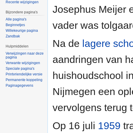
Recente wijzigingen
Josephus Meijer 
Bijzondere pagina's
Alle pagina's
vader was tolgaa
Beginnetjes
Willekeurige pagina
Zandbak
Na de
lagere sch
Hulpmiddelen
Verwijzingen naar deze
aandringen van h
pagina
Verwante wijzigingen
Speciale pagina's
huishoudschool i
Printvriendelijke versie
Permanente koppeling
Paginagegevens
Nijmegen een ople
vervolgens terug
Op 16 juli
1959
tr