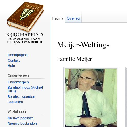
Pagina
Overleg
Meijer-Weltings
Ga naar:
navigatie
,
zoeken
Hoofdpagina
Familie Meijer
Contact
Hulp
Onderwerpen
Onderwerpen
Barghief Index (Archief
HKB)
Berghse woorden
Jaartallen
Wijzigingen
Nieuwe pagina's
Nieuwe bestanden