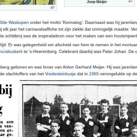
Joop Meijer
 Olde Waskupen
onder het motto 'Konnatog'. Daarnaast was hij jarenlan
j elk jaar het carnavalsaffiche tot zijn ziekte dat onmogelijk maakte. V
ste schilderij was de inspiratiebron voor het maken van een houtsnijw
eftijd. Er was gelegenheid om afscheid van hem te nemen in het mortu
ncratiuskerk
te 's-Heerenberg. Celebrant daarbij was Pater Johan. De 
nberg geboren en was broer van Anton Gerhard Meijer. Hij was jarenlan
 de slachtoffers van het
Vredesteinbusje
dat in
1965
verongelukte op d