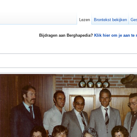
Lezen
Brontekst bekijken
Ges
Bijdragen aan Berghapedia?
Klik hier om je aan te