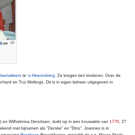
4
) en
)
teenakkers
te
's-Heerenberg
. Ze kregen tien kinderen. Over de
ard en Trui Weltings. Dit is in eigen beheer uitgegeven in
) en Wilhelmina Dericksen, duikt op in een trouwakte van
1770
, 27
end met bijnamen als "Derske" en "Dins". Joannes is in
e omgeving
Borghees
-Broeckheese, mogelijk de z.g. Meyer Stede