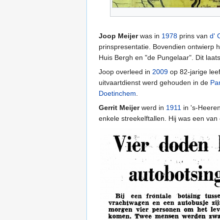
Joop Meijer
was in
1978
prins van
d'
prinspresentatie. Bovendien ontwierp hi
Huis Bergh en "de Pungelaar". Dit laat
Joop overleed in
2009
op 82-jarige le
uitvaartdienst werd gehouden in de
Pa
Doetinchem
.
Gerrit Meijer
werd in
1911
in 's-Heere
enkele streekelftallen. Hij was een van