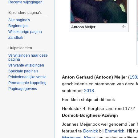
Recente wijzigingen
Bijzondere pagina's
Alle pagina's
Beginnetjes
Antoon Meijer
Willekeurige pagina
Zandbak
Hulpmiddelen
Verwijzingen naar deze
pagina
Verwante wijzigingen
Speciale pagina's
Anton Gerhard (Antoon) Meijer
(
190
Printvriendelijke versie
Permanente koppeling
geschiedenis en stamboom van deze fami
Paginagegevens
september
2018
.
Een klein stukje uit dit boek:
Hoofdstuk 4: Berghse land rond 1772
Dornick-Borghees-Azewijn
Joannes Meijer,ook wel genoemd Jan Me
februari te
Dornick
bij
Emmerich
. Hij 
Warbeyen
,
Kleve
, ten zuiden van Emme