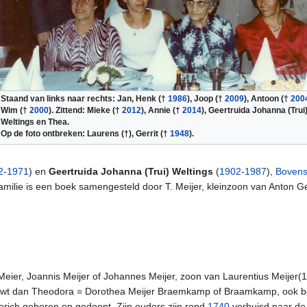
Staand van links naar rechts: Jan, Henk (†
1986
), Joop (†
2009
), Antoon (†
200
Wim (†
2000
). Zittend: Mieke (†
2012
), Annie (†
2014
), Geertruida Johanna (Trui
Weltings en Thea.
Op de foto ontbreken: Laurens (†), Gerrit (†
1948
).
2
-
1971
) en
Geertruida Johanna (Trui) Weltings
(
1902
-
1987
),
Bovens
lie is een boek samengesteld door T. Meijer, kleinzoon van Anton Gerh
ier, Joannis Meijer of Johannes Meijer, zoon van Laurentius Meijer(1
huwt dan Theodora = Dorothea Meijer Braemkamp of Braamkamp, ook bek
rich geboren en gedoopt. Zijn ouders zijn rond
1740
verhuisd naar d