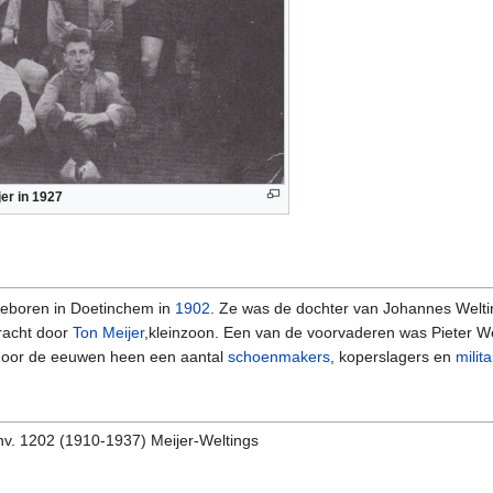
jer in 1927
eboren in Doetinchem in
1902
. Ze was de dochter van Johannes Welt
racht door
Ton Meijer
,kleinzoon. Een van de voorvaderen was Pieter Wel
 door de eeuwen heen een aantal
schoenmakers
, koperslagers en
milit
nv. 1202 (1910-1937) Meijer-Weltings
8