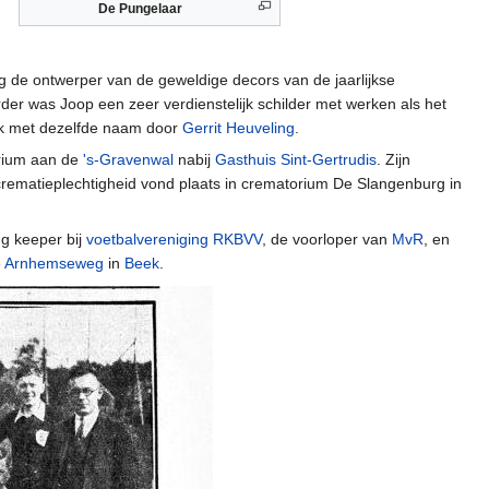
De Pungelaar
g de ontwerper van de geweldige decors van de jaarlijkse
erder was Joop een zeer verdienstelijk schilder met werken als het
erk met dezelfde naam door
Gerrit Heuveling
.
arium aan de
's-Gravenwal
nabij
Gasthuis Sint-Gertrudis
. Zijn
crematieplechtigheid vond plaats in crematorium De Slangenburg in
g keeper bij
voetbalvereniging
RKBVV
, de voorloper van
MvR
, en
e
Arnhemseweg
in
Beek
.