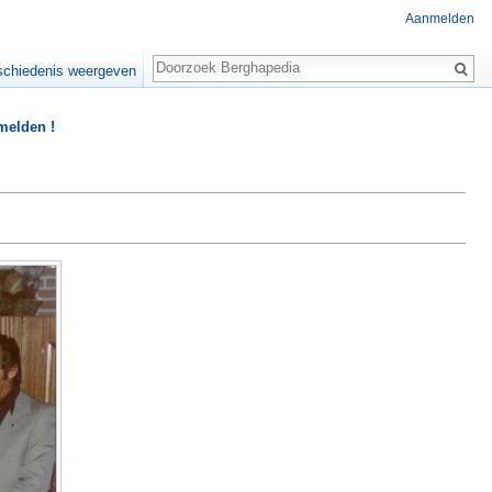
Aanmelden
Zoeken
chiedenis weergeven
 melden !