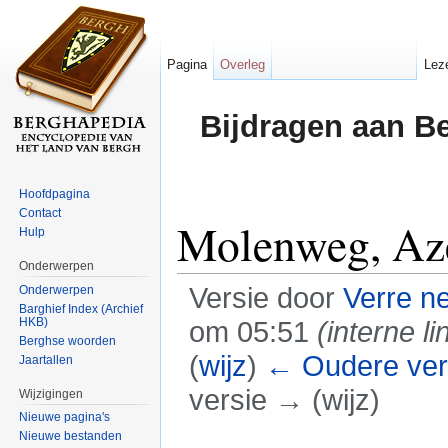
Pagina
Overleg
Lez
Bijdragen aan B
Hoofdpagina
Contact
Molenweg, Az
Hulp
Onderwerpen
Versie door
Verre n
Onderwerpen
Barghief Index (Archief
HKB)
om 05:51
(interne li
Berghse woorden
(
wijz
)
← Oudere ver
Jaartallen
versie → (wijz)
Wijzigingen
Nieuwe pagina's
Ga naar:
navigatie
,
zoeken
Nieuwe bestanden