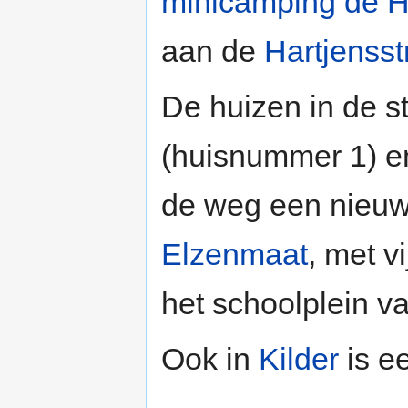
minicamping de H
aan de
Hartjensst
De huizen in de s
(huisnummer 1) en
de weg een nieuw
Elzenmaat
, met v
het schoolplein v
Ook in
Kilder
is e