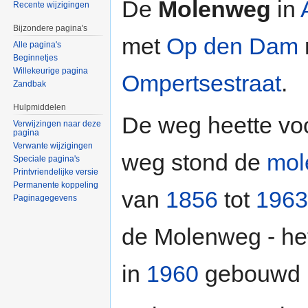
De
Molenweg
in
Recente wijzigingen
Bijzondere pagina's
met
Op den Dam
Alle pagina's
Beginnetjes
Willekeurige pagina
Ompertsestraat
.
Zandbak
Hulpmiddelen
De weg heette vo
Verwijzingen naar deze
pagina
Verwante wijzigingen
weg stond de
mol
Speciale pagina's
Printvriendelijke versie
Permanente koppeling
van
1856
tot
1963
Paginagegevens
de Molenweg - het
in
1960
gebouwd i