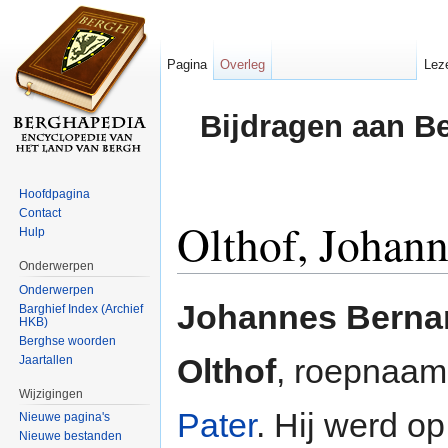
Pagina
Overleg
Lez
Bijdragen aan B
Hoofdpagina
Contact
Olthof, Johan
Hulp
Onderwerpen
Ga naar:
navigatie
,
zoeken
Onderwerpen
Johannes Berna
Barghief Index (Archief
HKB)
Berghse woorden
Olthof
, roepnaam
Jaartallen
Wijzigingen
Pater
. Hij werd o
Nieuwe pagina's
Nieuwe bestanden