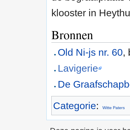
klooster in Heyth
Bronnen
Old Ni-js nr. 60
,
Lavigerie
De Graafschap
Categorie
:
Witte Paters