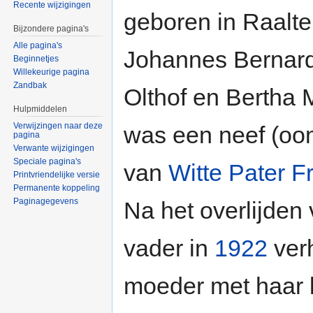
Recente wijzigingen
geboren in Raalte
Bijzondere pagina's
Alle pagina's
Johannes Bernar
Beginnetjes
Willekeurige pagina
Zandbak
Olthof en Bertha 
Hulpmiddelen
Verwijzingen naar deze
was een neef (oo
pagina
Verwante wijzigingen
Speciale pagina's
van
Witte Pater F
Printvriendelijke versie
Permanente koppeling
Paginagegevens
Na het overlijden 
vader in
1922
verh
moeder met haar 