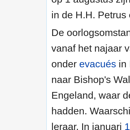
in de H.H. Petrus 
De oorlogsomstand
vanaf het najaar 
onder
evacués
in
naar Bishop's Wa
Engeland, waar de
hadden. Waarschij
leraar. In januari
1