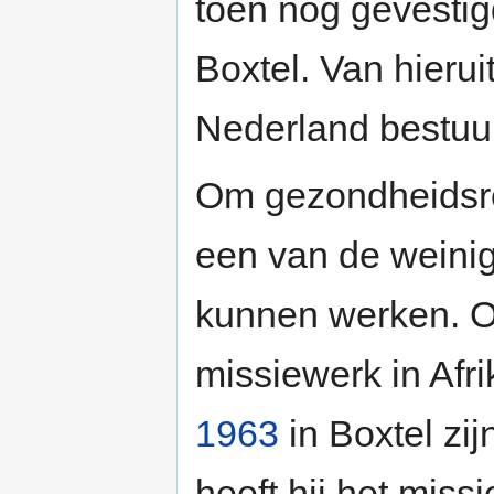
toen nog gevestigd
Boxtel. Van hierui
Nederland bestuu
Om gezondheidsre
een van de weinige
kunnen werken. O
missiewerk in Afri
1963
in Boxtel zi
heeft hij het miss