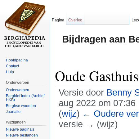
Pagina
Overleg
Lez
Bijdragen aan B
Hoofdpagina
Contact
Oude Gasthuis
Hulp
Onderwerpen
Versie door
Benny 
Onderwerpen
Barghief Index (Archief
HKB)
aug 2022 om 07:36
Berghse woorden
(
wijz
)
← Oudere ver
Jaartallen
versie → (wijz)
Wijzigingen
Nieuwe pagina's
Ga naar:
navigatie
,
zoeken
Nieuwe bestanden