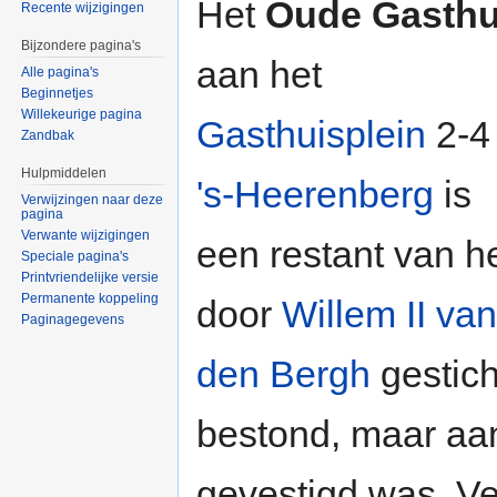
Het
Oude Gasthu
Recente wijzigingen
Bijzondere pagina's
aan het
Alle pagina's
Beginnetjes
Willekeurige pagina
Gasthuisplein
2-4 
Zandbak
Hulpmiddelen
's-Heerenberg
is
Verwijzingen naar deze
pagina
Verwante wijzigingen
een restant van h
Speciale pagina's
Printvriendelijke versie
Permanente koppeling
door
Willem II van
Paginagegevens
den Bergh
gestich
bestond, maar aan
gevestigd was. V