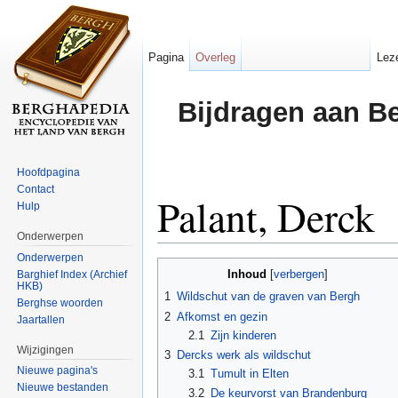
Pagina
Overleg
Lez
Bijdragen aan B
Hoofdpagina
Contact
Palant, Derck
Hulp
Onderwerpen
Ga naar:
navigatie
,
zoeken
Onderwerpen
Inhoud
Barghief Index (Archief
[
verbergen
]
HKB)
1
Wildschut van de graven van Bergh
Berghse woorden
2
Afkomst en gezin
Jaartallen
2.1
Zijn kinderen
Wijzigingen
3
Dercks werk als wildschut
Nieuwe pagina's
3.1
Tumult in Elten
Nieuwe bestanden
3.2
De keurvorst van Brandenburg