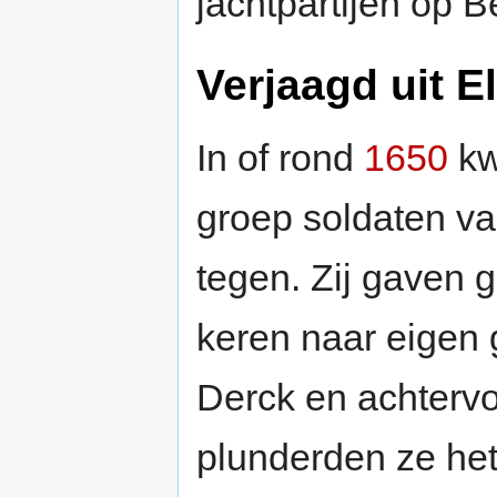
jachtpartijen op 
Verjaagd uit E
In of rond
1650
kw
groep soldaten v
tegen. Zij gaven 
keren naar eigen 
Derck en achterv
plunderden ze het