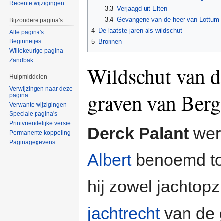
Recente wijzigingen
3.3
Verjaagd uit Elten
3.4
Gevangene van de heer van Lottum
Bijzondere pagina's
4
De laatste jaren als wildschut
Alle pagina's
5
Bronnen
Beginnetjes
Willekeurige pagina
Zandbak
Wildschut van d
Hulpmiddelen
Verwijzingen naar deze
graven van Ber
pagina
Verwante wijzigingen
Speciale pagina's
Printvriendelijke versie
Derck Palant
wer
Permanente koppeling
Paginagegevens
Albert
benoemd t
hij zowel jachtopz
jachtrecht
van de g