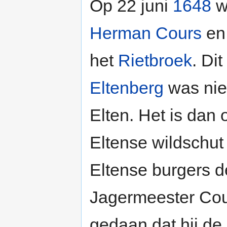
Op 22 juni
1648
w
Herman Cours
en 
het
Rietbroek
. Di
Eltenberg
was niet
Elten. Het is dan 
Eltense wildschu
Eltense burgers d
Jagermeester Cour
gedaan dat hij de 