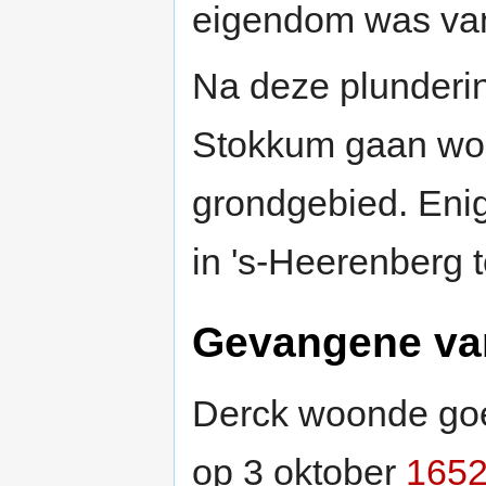
eigendom was van
Na deze plunderin
Stokkum gaan won
grondgebied. Enige
in 's-Heerenberg t
Gevangene van
Derck woonde goed
op 3 oktober
165