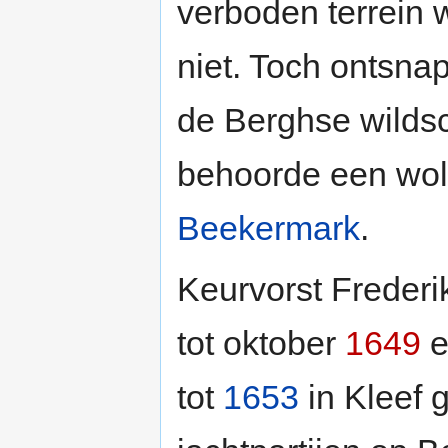
verboden terrein 
niet. Toch ontsna
de Berghse wildsch
behoorde een wolf
Beekermark
.
Keurvorst Freder
tot oktober
1649
e
tot
1653
in Kleef 