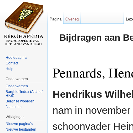
Pagina
Overleg
Lez
Bijdragen aan B
Hoofdpagina
Contact
Pennards, Hen
Hulp
Onderwerpen
Ga naar:
navigatie
,
zoeken
Onderwerpen
Hendrikus Wilhe
Barghief Index (Archief
HKB)
Berghse woorden
nam in november
Jaartallen
Wijzigingen
schoonvader Hein
Nieuwe pagina's
Nieuwe bestanden