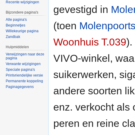
Recente wijzigingen
gevestigd in
Molen
Bijzondere pagina's
Alle pagina's
(toen
Molenpoorts
Beginnetjes
Willekeurige pagina
Zandbak
Woonhuis T.039
)
Hulpmiddelen
Verwijzingen naar deze
VIVO-winkel, waar 
pagina
Verwante wijzigingen
Speciale pagina's
suikerwerken, siga
Printvriendelijke versie
Permanente koppeling
Paginagegevens
andere soorten lik
enz. verkocht als o
peren en reine cla