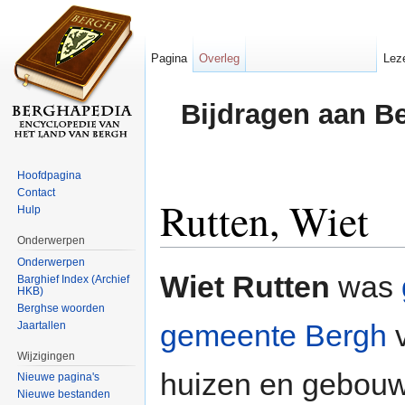
Pagina
Overleg
Lez
Bijdragen aan B
Hoofdpagina
Contact
Rutten, Wiet
Hulp
Onderwerpen
Ga naar:
navigatie
,
zoeken
Onderwerpen
Wiet Rutten
was
Barghief Index (Archief
HKB)
Berghse woorden
gemeente Bergh
v
Jaartallen
Wijzigingen
huizen en gebouwe
Nieuwe pagina's
Nieuwe bestanden