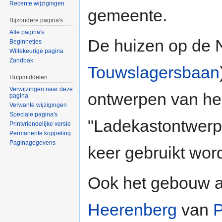
Recente wijzigingen
gemeente.
Bijzondere pagina's
Alle pagina's
De huizen op de 
Beginnetjes
Willekeurige pagina
Zandbak
Touwslagersbaan
Hulpmiddelen
Verwijzingen naar deze
ontwerpen van he
pagina
Verwante wijzigingen
Speciale pagina's
"Ladekastontwerp
Printvriendelijke versie
Permanente koppeling
Paginagegevens
keer gebruikt wor
Ook het gebouw 
Heerenberg
van
P