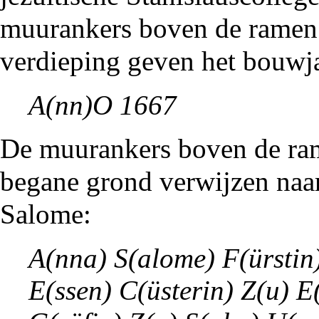
muurankers boven de ramen 
verdieping geven het bouwja
A(nn)O 1667
De muurankers boven de ra
begane grond verwijzen naa
Salome:
A(nna) S(alome) F(ürstin
E(ssen) C(üsterin) Z(u) E(