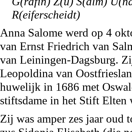
G(räfin) Z(u) S(alm) U(n
R(eiferscheidt)
Anna Salome werd op 4 ok
van Ernst Friedrich van Sal
van Leiningen-Dagsburg. Zi
Leopoldina van Oostfriesla
huwelijk in
1686
met
Oswal
stiftsdame in het Stift Elten
Zij was amper zes jaar oud t