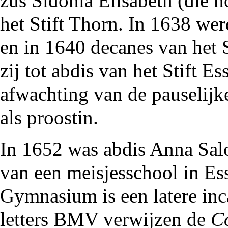
zus Sidonia Elisabeth (die n
het Stift Thorn. In
1638
werd
en in
1640
decanes van het S
zij tot abdis van het Stift E
afwachting van de pauselijke
als proostin.
In
1652
was abdis Anna Salo
van een meisjesschool in E
Gymnasium is een latere inc
letters BMV verwijzen de
C