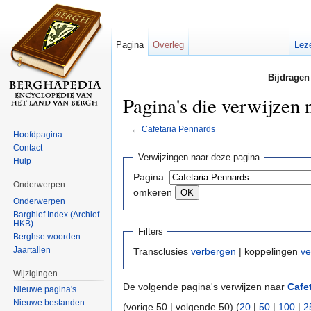
Pagina
Overleg
Lez
Bijdragen
Pagina's die verwijzen 
←
Cafetaria Pennards
Hoofdpagina
Ga naar:
navigatie
,
zoeken
Contact
Verwijzingen naar deze pagina
Hulp
Pagina:
Onderwerpen
omkeren
Onderwerpen
Barghief Index (Archief
HKB)
Filters
Berghse woorden
Jaartallen
Transclusies
verbergen
| koppelingen
ve
Wijzigingen
De volgende pagina's verwijzen naar
Cafe
Nieuwe pagina's
Nieuwe bestanden
(vorige 50 | volgende 50) (
20
|
50
|
100
|
2