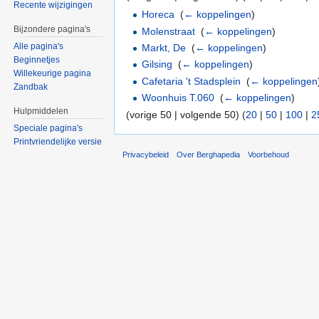
Recente wijzigingen
Horeca
‎
(
← koppelingen
)
Bijzondere pagina's
Molenstraat
‎
(
← koppelingen
)
Alle pagina's
Markt, De
‎
(
← koppelingen
)
Beginnetjes
Gilsing
‎
(
← koppelingen
)
Willekeurige pagina
Cafetaria 't Stadsplein
‎
(
← koppelingen
Zandbak
Woonhuis T.060
‎
(
← koppelingen
)
Hulpmiddelen
(vorige 50 | volgende 50) (
20
|
50
|
100
|
2
Speciale pagina's
Printvriendelijke versie
Privacybeleid
Over Berghapedia
Voorbehoud