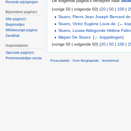
De volgende pagina's verwijzen naar
Stue
Recente wijzigingen
(vorige 50 | volgende 50) (
20
|
50
|
100
|
2
Bijzondere pagina's
Stuers, Pierre Jean Joseph Bernard de
Alle pagina's
Stuers, Victor Eugène Louis de
‎
(
← kop
Beginnetjes
Stuers, Louise Aldegonde Hélène Félic
Willekeurige pagina
Zandbak
Wapen De Stuers
‎
(
← koppelingen
)
(vorige 50 | volgende 50) (
20
|
50
|
100
|
2
Hulpmiddelen
Speciale pagina's
Printvriendelijke versie
Privacybeleid
Over Berghapedia
Voorbehoud