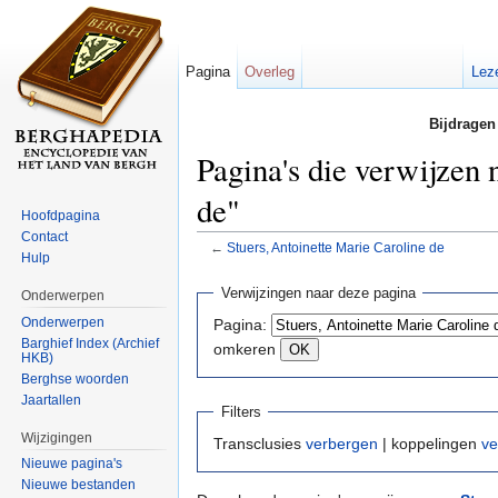
Pagina
Overleg
Lez
Bijdragen
Pagina's die verwijzen 
de"
Hoofdpagina
Contact
←
Stuers, Antoinette Marie Caroline de
Hulp
Ga naar:
navigatie
,
zoeken
Verwijzingen naar deze pagina
Onderwerpen
Onderwerpen
Pagina:
Barghief Index (Archief
omkeren
HKB)
Berghse woorden
Jaartallen
Filters
Wijzigingen
Transclusies
verbergen
| koppelingen
ve
Nieuwe pagina's
Nieuwe bestanden