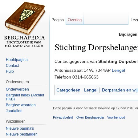
Pagina
Overleg
Lez
Bijdragen
Stichting Dorpsbelange
Ga naar:
navigatie
,
zoeken
Hoofdpagina
Contactgegevens van
Stichting Dorpsbe
Contact
Antoniusstraat 14/A, 7044AP
Lengel
Hulp
Telefoon 0314-665663
Onderwerpen
Onderwerpen
Categorieën
:
Lengel
Dorpsraden en wij
Barghief Index (Archief
HKB)
Berghse woorden
Deze pagina is voor het laatst bewerkt op 17 nov 2016 o
Jaartallen
Privacybeleid
Over Berghapedia
Voorbehoud
Wijzigingen
Nieuwe pagina's
Nieuwe bestanden