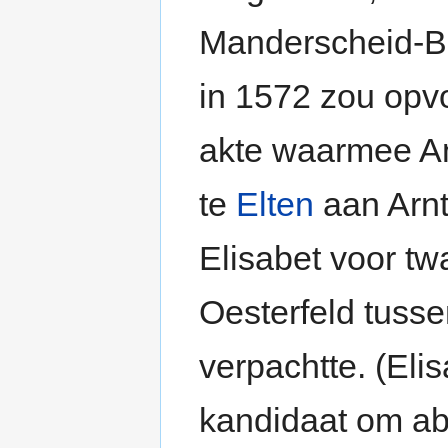
Manderscheid-Bl
in 1572 zou opv
akte waarmee A
te
Elten
aan Arnt
Elisabet voor twa
Oesterfeld tuss
verpachtte. (El
kandidaat om ab