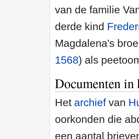
van de familie Va
derde kind
Freder
Magdalena's broer
1568
) als peetoo
Documenten in h
Het
archief
van
Hu
oorkonden die abd
een aantal brieve