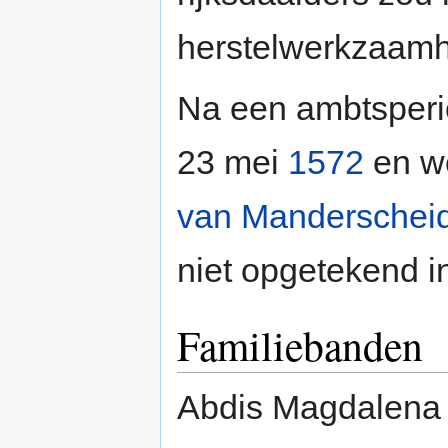
herstelwerkzaamh
Na een ambtsperio
23 mei
1572
en w
van Manderschei
niet opgetekend i
Familiebanden
Abdis Magdalena w