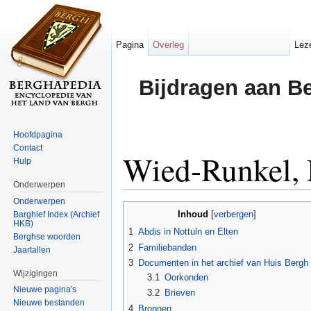
Pagina
Overleg
Lez
Bijdragen aan B
Hoofdpagina
Contact
Wied-Runkel,
Hulp
Onderwerpen
Ga naar:
navigatie
,
zoeken
Onderwerpen
Inhoud
Barghief Index (Archief
[
verbergen
]
HKB)
1
Abdis in Nottuln en Elten
Berghse woorden
2
Familiebanden
Jaartallen
3
Documenten in het archief van Huis Bergh
Wijzigingen
3.1
Oorkonden
Nieuwe pagina's
3.2
Brieven
Nieuwe bestanden
4
Bronnen