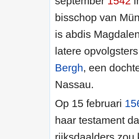
september
1542
i
bisschop van Müns
is abdis Magdale
latere opvolgster
Bergh
, een docht
Nassau.
Op 15 februari
15
haar testament da
rijksdaalders zou 