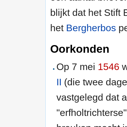
blijkt dat het Stif
het
Bergherbos
pe
Oorkonden
Op 7 mei
1546
w
II
(die twee dage
vastgelegd dat 
"erfholtrichterse