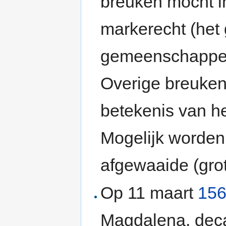
breuken mocht i
markerecht (het
gemeenschappel
Overige breuken
betekenis van he
Mogelijk worde
afgewaaide (gro
Op 11 maart
15
Magdalena, dec