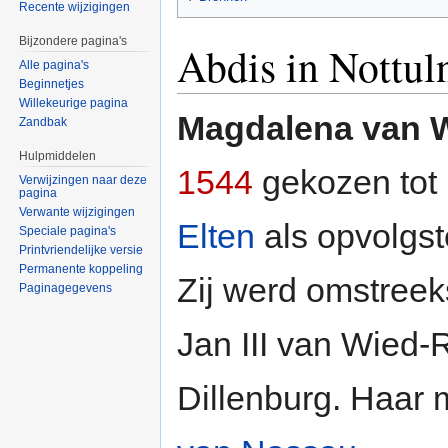
Recente wijzigingen
Bijzondere pagina's
Abdis in Nottul
Alle pagina's
Beginnetjes
Willekeurige pagina
Magdalena van 
Zandbak
Hulpmiddelen
1544
gekozen tot 
Verwijzingen naar deze
pagina
Verwante wijzigingen
Elten
als opvolgs
Speciale pagina's
Printvriendelijke versie
Permanente koppeling
Zij werd omstree
Paginagegevens
Jan III van Wied-
Dillenburg. Haar