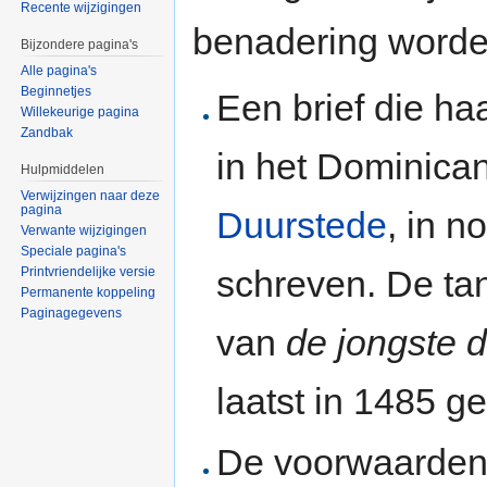
Recente wijzigingen
benadering worden
Bijzondere pagina's
Alle pagina's
Beginnetjes
Een brief die ha
Willekeurige pagina
Zandbak
in het Dominica
Hulpmiddelen
Verwijzingen naar deze
pagina
Duurstede
, in 
Verwante wijzigingen
Speciale pagina's
schreven. De ta
Printvriendelijke versie
Permanente koppeling
Paginagegevens
van
de jongste 
laatst in 1485 g
De voorwaarden 