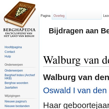
Pagina
Overleg
Lez
Bijdragen aan B
Hoofdpagina
Contact
Walburg van d
Hulp
Onderwerpen
Ga naar:
navigatie
,
zoeken
Onderwerpen
Walburg van de
Barghief Index (Archief
HKB)
Berghse woorden
Oswald I van den
Jaartallen
Wijzigingen
Nieuwe pagina's
Haar geboortejaar
Nieuwe bestanden