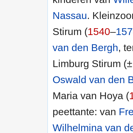
Nassau
. Kleinzo
Stirum (
1540
–
157
van den Bergh
, t
Limburg Stirum (±
Oswald van den 
Maria van Hoya (
peettante: van
Fr
Wilhelmina van d