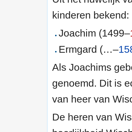
kinderen bekend:
Joachim (1499–
Ermgard (…–
15
Als Joachims geb
genoemd. Dit is ec
van heer van Wisc
De heren van Wisc