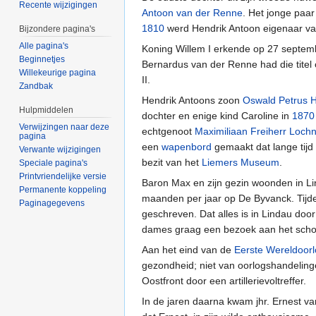
Recente wijzigingen
Antoon van der Renne
. Het jonge paa
1810
werd Hendrik Antoon eigenaar v
Bijzondere pagina's
Alle pagina's
Koning Willem I erkende op 27 septe
Beginnetjes
Bernardus van der Renne had die tite
Willekeurige pagina
II.
Zandbak
Hendrik Antoons zoon
Oswald Petrus 
Hulpmiddelen
dochter en enige kind Caroline in
1870
Verwijzingen naar deze
echtgenoot
Maximiliaan Freiherr Loch
pagina
een
wapenbord
gemaakt dat lange tijd
Verwante wijzigingen
bezit van het
Liemers Museum
.
Speciale pagina's
Printvriendelijke versie
Baron Max en zijn gezin woonden in L
Permanente koppeling
maanden per jaar op De Byvanck. Tijd
Paginagegevens
geschreven. Dat alles is in Lindau doo
dames graag een bezoek aan het scho
Aan het eind van de
Eerste Wereldoor
gezondheid; niet van oorlogshandeling
Oostfront door een artillerievoltreffer.
In de jaren daarna kwam jhr. Ernest van