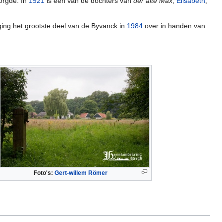
orgde. In
1921
is een van de dochters van
der alte Max
,
Elisabeth
,
ging het grootste deel van de Byvanck in
1984
over in handen van
Foto's:
Gert-willem Römer