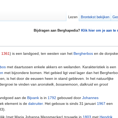
Lezen
Brontekst bekijken
Ges
Bijdragen aan Berghapedia?
Klik hier om je aan te
n
1361
) is een landgoed, ten westen van het
Bergherbos
en de dorpske
fbos
met daartussen enkele akkers en weilanden. Karakteristiek is een
en
met bijzondere bomen. Het gebied ligt veel lager dan het Bergherbo
en, is het door de eeuwen heen in stand gebleven. In het natuurlijke
ndergroei te vinden van
aronskelk
,
bosanemoon
,
dalkruid
en
groot
landgoed aan de
Bijvank
is in
1792
gebouwd door
Johannes
iek element is de
dakruiter
. Het gebouw is sinds 31 januari
1967
een
3).
welijk (met Maria Johanna Messmecker) trouwde in
1803
met
Hendrik