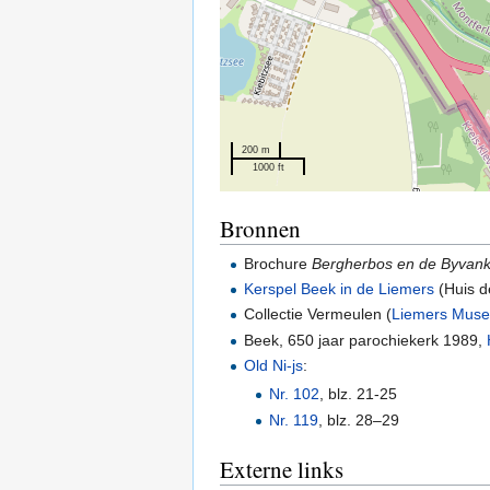
200 m
1000 ft
Bronnen
Brochure
Bergherbos en de Byvan
Kerspel Beek in de Liemers
(Huis d
Collectie Vermeulen (
Liemers Mus
Beek, 650 jaar parochiekerk 1989,
Old Ni-js
:
Nr. 102
, blz. 21-25
Nr. 119
, blz. 28–29
Externe links