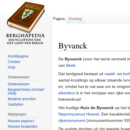
Pagina
Overleg
Byvanck
Ga naar:
navigatie
,
zoeken
Hoofdpagina
De
Byvanck
(voor het eerst vermeld i
Contact
van
Beek
.
Hulp
Dat landgoed bestaat uit
naald
- en
loo
Onderwerpen
aantal kruislings op elkaar staande
lan
Onderwerpen
en, omdat het te nat was om te ontginn
Barghief Index (Archief
eikenbos
is in het voorjaar een rijke o
HKB)
Berghse woorden
heksenkruid
.
Jaartallen
Het huidige
Huis de Byvanck
op het 
Nepomucenus Hoevel
. Een karakterist
Wijzigingen
rijksmonument
(monumentnummer 928
Nieuwe pagina's
Nieuwe bestanden
De oudste dochter uit zijn tweede hu