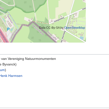
Data CC-By-SA by
OpenStreetMap
k
van Vereniging Natuurmonumenten
e Byvanck)
eum
)
Henk Harmsen