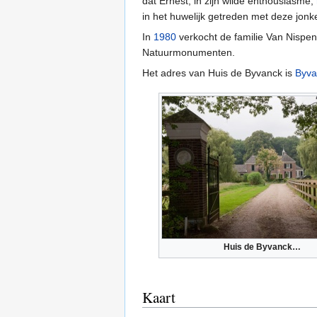
dat Ernest, in zijn wilde enthousiasme,
in het huwelijk getreden met deze jonk
In
1980
verkocht de familie Van Nispe
Natuurmonumenten.
Het adres van Huis de Byvanck is
Byva
Huis de Byvanck…
Kaart