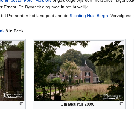
rentmeester
Peter Meisters
ongelukkigerwijs een "nekschot" hagel bez
er Ernest. De Byvanck ging mee in het huwelijk.
n tot Pannerden het landgoed aan de
Stichting Huis Bergh
. Vervolgens 
nk
8 in Beek.
… in augustus 2009.