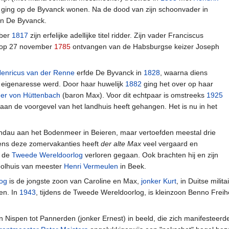
r ging op de Byvanck wonen. Na de dood van zijn schoonvader in
an De Byvanck.
mber
1817
zijn erfelijke adellijke titel ridder. Zijn vader Franciscus
l op 27 november
1785
ontvangen van de Habsburgse keizer Joseph
Henricus van der Renne
erfde De Byvanck in
1828
, waarna diens
eigenaresse werd. Door haar huwelijk
1882
ging het over op haar
ner von Hüttenbach
(baron Max). Voor dit echtpaar is omstreeks
1925
 aan de voorgevel van het landhuis heeft gehangen. Het is nu in het
indau aan het Bodenmeer in Beieren, maar vertoefden meestal drie
ens deze zomervakanties heeft
der alte Max
veel vergaard en
r de
Tweede Wereldoorlog
verloren gegaan. Ook brachten hij en zijn
olhuis van meester
Henri Vermeulen
in Beek.
log
is de jongste zoon van Caroline en Max,
jonker Kurt
, in Duitse mili
en. In
1943
, tijdens de Tweede Wereldoorlog, is kleinzoon Benno Frei
 Nispen tot Pannerden (jonker Ernest) in beeld, die zich manifesteerde 