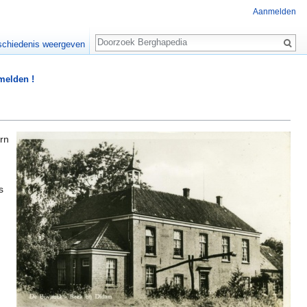
Aanmelden
Zoeken
chiedenis weergeven
 melden !
rn
s