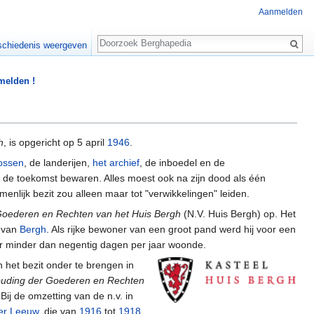
Aanmelden
Zoeken
chiedenis weergeven
 melden !
h
, is opgericht op 5 april
1946
.
ossen
, de landerijen,
het archief
, de inboedel en de
r de toekomst bewaren. Alles moest ook na zijn dood als één
nlijk bezit zou alleen maar tot "verwikkelingen" leiden.
Goederen en Rechten van het Huis Bergh
(N.V. Huis Bergh) op. Het
van
Bergh
. Als rijke bewoner van een groot pand werd hij voor een
 er minder dan negentig dagen per jaar woonde.
 het bezit onder te brengen in
houding der Goederen en Rechten
ij de omzetting van de n.v. in
der Leeuw
, die van
1916
tot
1918