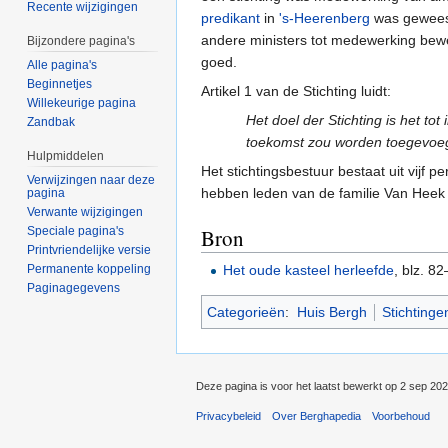
Recente wijzigingen
predikant
in
's-Heerenberg
was geweest
andere ministers tot medewerking be
Bijzondere pagina's
goed.
Alle pagina's
Beginnetjes
Artikel 1 van de Stichting luidt:
Willekeurige pagina
Het doel der Stichting is het t
Zandbak
toekomst zou worden toegevoeg
Hulpmiddelen
Het stichtingsbestuur bestaat uit vijf 
Verwijzingen naar deze
hebben leden van de familie Van Heek no
pagina
Verwante wijzigingen
Speciale pagina's
Bron
Printvriendelijke versie
Het oude kasteel herleefde
, blz. 8
Permanente koppeling
Paginagegevens
Categorieën
:
Huis Bergh
Stichtinge
Deze pagina is voor het laatst bewerkt op 2 sep 20
Privacybeleid
Over Berghapedia
Voorbehoud