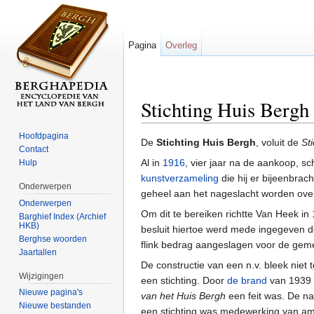
Pagina
Overleg
Stichting Huis Bergh
Ga naar:
navigatie
,
zoeken
Hoofdpagina
De
Stichting Huis Bergh
, voluit de
St
Contact
Al in
1916
, vier jaar na de aankoop, s
Hulp
kunstverzameling
die hij er bijeenbra
Onderwerpen
geheel aan het nageslacht worden overg
Onderwerpen
Om dit te bereiken richtte Van Heek in
Barghief Index (Archief
HKB)
besluit hiertoe werd mede ingegeven d
Berghse woorden
flink bedrag aangeslagen voor de gemee
Jaartallen
De constructie van een n.v. bleek niet t
Wijzigingen
een stichting. Door
de brand
van 1939
Nieuwe pagina's
van het Huis Bergh
een feit was. De na
Nieuwe bestanden
een stichting was medewerking van am