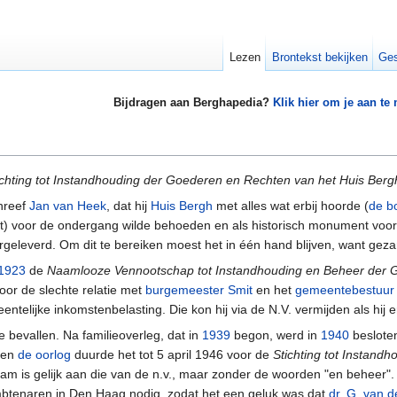
Lezen
Brontekst bekijken
Ges
Bijdragen aan Berghapedia?
Klik hier om je aan te
ichting tot Instandhouding der Goederen en Rechten van het Huis Berg
chreef
Jan van Heek
, dat hij
Huis Bergh
met alles wat erbij hoorde (
de b
cht) voor de ondergang wilde behoeden en als historisch monument voo
eleverd. Om dit te bereiken moest het in één hand blijven, want gezame
1923
de
Naamlooze Vennootschap tot Instandhouding en Beheer der 
oor de slechte relatie met
burgemeester Smit
en het
gemeentebestuur
ntelijke inkomstenbelasting. Die kon hij via de N.V. vermijden als hij
e bevallen. Na familieoverleg, dat in
1939
begon, werd in
1940
besloten
 en
de oorlog
duurde het tot 5 april 1946 voor de
Stichting tot Instand
am is gelijk aan die van de n.v., maar zonder de woorden "en beheer". B
btenaren in Den Haag nodig, zodat het een geluk was dat
dr. G. van 