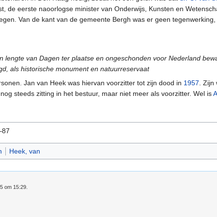
, de eerste naoorlogse minister van Onderwijs, Kunsten en Wetensc
wegen. Van de kant van de gemeente Bergh was er geen tegenwerking
ot in lengte van Dagen ter plaatse en ongeschonden voor Nederland bew
d, als historische monument en natuurreservaat
personen. Jan van Heek was hiervan voorzitter tot zijn dood in
1957
. Zij
g steeds zitting in het bestuur, maar niet meer als voorzitter. Wel is
A
2–87
n
Heek, van
25 om 15:29.