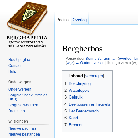
Pagina
Overleg
Bergherbos
Versie door
Benny Schuurman
(
overleg
|
bi
Hoofdpagina
(
wijz
)
← Oudere versie
| Huidige versie (wi
Contact
Ga naar:
navigatie
,
zoeken
Hulp
Inhoud
[
verbergen
]
Onderwerpen
1
Beschrijving
Onderwerpen
2
Waterlepels
Barghief Index (Archief
3
Gebruik
HKB)
4
Deelbossen en heuvels
Berghse woorden
Jaartallen
5
Het Bergerbosch
6
Kaart
Wijzigingen
7
Bronnen
Nieuwe pagina's
Nieuwe bestanden