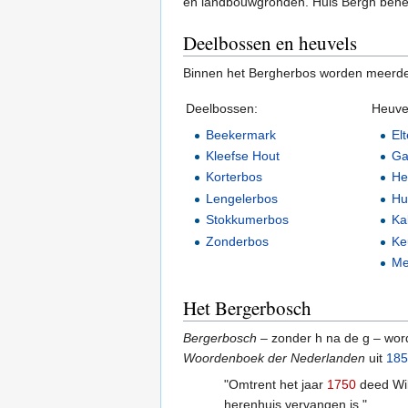
en landbouwgronden. Huis Bergh behe
Deelbossen en heuvels
Binnen het Bergherbos worden meerde
Deelbossen:
Heuve
Beekermark
El
Kleefse Hout
Ga
Korterbos
He
Lengelerbos
Hu
Stokkumerbos
Ka
Zonderbos
Ke
Me
Het Bergerbosch
Bergerbosch
– zonder h na de g – word
Woordenboek der Nederlanden
uit
185
"Omtrent het jaar
1750
deed Wil
herenhuis vervangen is."