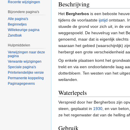
Beschrijving
Recente wijzigingen
Bijzondere pagina's
Het
Bergherbos
is een beboste heuve
Alle pagina's
tijdens de voorlaatste
ijstijd
ontstaan. I
Beginnetjes
stuwde de grond voor zich uit, in de 
Willekeurige pagina
weggespoeld. De heuvelrug van het Ber
Zandbak
genoemd, maar dat is eigenlijk slecht
waaraan het gebied (waarschijnlijk) zij
Hulpmiddelen
herbergt een grote verscheidenheid a
Verwijzingen naar deze
pagina
Op enkele plaatsen komt het grondwate
Verwante wijzigingen
trekt en via een ondoorlatende laag aa
Speciale pagina's
Printvriendelijke versie
dotterbloem
. Ten westen van het uitge
Permanente koppeling
weilanden.
Paginagegevens
Waterlepels
Verspreid door her Bergherbos zijn opv
steen, geplaatst in
1930
, en van beton,
ze het regenwater dat van de helling 
Gebruik