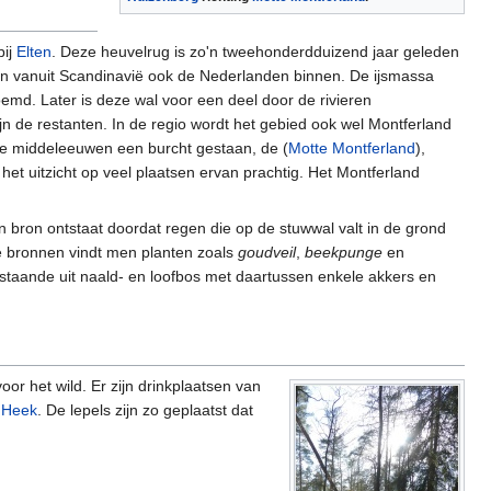
bij
Elten
. Deze heuvelrug is zo'n tweehonderdduizend jaar geleden
ngen vanuit Scandinavië ook de Nederlanden binnen. De ijsmassa
md. Later is deze wal voor een deel door de rivieren
 de restanten. In de regio wordt het gebied ook wel Montferland
ege middeleeuwen een burcht gestaan, de (
Motte Montferland
),
het uitzicht op veel plaatsen ervan prachtig. Het Montferland
'n bron ontstaat doordat regen die op de stuwwal valt in de grond
ze bronnen vindt men planten zoals
goudveil
,
beekpunge
en
estaande uit naald- en loofbos met daartussen enkele akkers en
or het wild. Er zijn drinkplaatsen van
 Heek
. De lepels zijn zo geplaatst dat