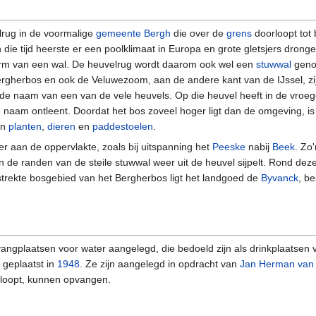
lrug in de voormalige
gemeente Bergh
die over de
grens
doorloopt tot 
n die tijd heerste er een poolklimaat in Europa en grote gletsjers dro
vorm van een wal. De heuvelrug wordt daarom ook wel een
stuwwal
genoe
gherbos en ook de Veluwezoom, aan de andere kant van de IJssel, zijn
s de naam van een van de vele heuvels. Op die heuvel heeft in de vro
n naam ontleent. Doordat het bos zoveel hoger ligt dan de omgeving, is 
an
planten
,
dieren
en
paddestoelen
.
r aan de oppervlakte, zoals bij uitspanning het
Peeske
nabij
Beek
. Zo
n de randen van de steile stuwwal weer uit de heuvel sijpelt. Rond de
strekte bosgebied van het Bergherbos ligt het landgoed de
Byvanck
, b
angplaatsen voor water aangelegd, die bedoeld zijn als drinkplaatsen vo
 geplaatst in
1948
. Ze zijn aangelegd in opdracht van
Jan Herman van
afloopt, kunnen opvangen.