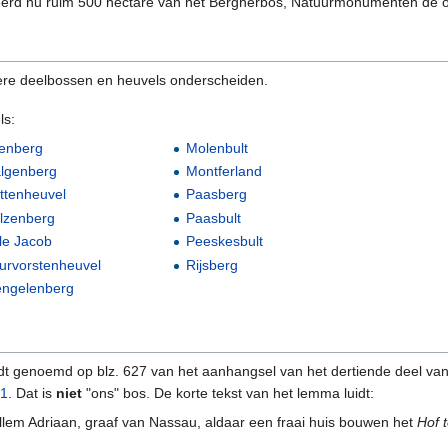
erd nu ruim 500 hectare van het Bergherbos, Natuurmonumenten de o
re deelbossen en heuvels onderscheiden.
ls:
tenberg
Molenbult
lgenberg
Montferland
ttenheuvel
Paasberg
lzenberg
Paasbult
le Jacob
Peeskesbult
urvorstenheuvel
Rijsberg
ngelenberg
t genoemd op blz. 627 van het aanhangsel van het dertiende deel van
1
. Dat is
niet
"ons" bos. De korte tekst van het lemma luidt:
lem Adriaan, graaf van Nassau, aldaar een fraai huis bouwen het
Hof 