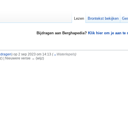
Lezen
Brontekst bekijken
Ges
Bijdragen aan Berghapedia?
Klik hier om je aan te
jdragen
)
op 2 sep 2023 om 14:13
(
→
Waterlepels
)
jz) | Nieuwere versie → (wijz)