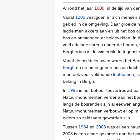
Al rond het jaar
1000
, in de tijd van de
Vanaf
1200
vestigden er zich mensen a
gebied in de omgeving. Daar groeide h
legde men akkers aan en uit het bos 
bos en ontstonden er heidevelden. In 
veel adelaarsvarens onder de bomen, waa
Bergherbos is de wintereik. In tegenstel
Vanaf de middeleeuwen waren het Ber
Bergh
en de omringende bossen kocht. 
men ook voor voldoende
loofbomen
, 
belang in Bergh.
In
1985
is het beheer toevertrouwd aa
Natuurmonumenten verder aan het bos.
langs de bosranden zijn al eeuwenlang
Natuurmonumenten verbouwt er op milie
elders zo zeldzaam geworden zijn.
Tussen
1984
en
2008
was er een nauw
2008 is een einde gekomen aan het par