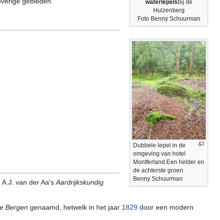
verige gebieden.
waterlepels
bij de
Hulzenberg
Foto Benny Schuurman
Dubbele lepel in de
omgeving van hotel
Montferland.Een helder en
de achterste groen. ‎
Benny Schuurman
 A.J. van der Aa's
Aardrijkskundig
te Bergen
genaamd, hetwelk in het jaar
1829
door een modern