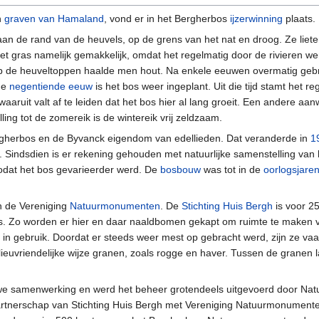
n
graven van Hamaland
, vond er in het Bergherbos
ijzerwinning
plaats.
an de rand van de heuvels, op de grens van het nat en droog. Ze liete
et gras namelijk gemakkelijk, omdat het regelmatig door de rivieren 
op de heuveltoppen haalde men hout. Na enkele eeuwen overmatig gebr
de
negentiende eeuw
is het bos weer ingeplant. Uit die tijd stamt het r
ruit valt af te leiden dat het bos hier al lang groeit. Een andere aanwi
ling tot de zomereik is de wintereik vrij zeldzaam.
gherbos en de Byvanck eigendom van edellieden. Dat veranderde in
1
Sindsdien is er rekening gehouden met natuurlijke samenstelling van 
zodat het bos gevarieerder werd. De
bosbouw
was tot in de
oorlogsjare
n de Vereniging
Natuurmonumenten
. De
Stichting Huis Bergh
is voor 2
 Zo worden er hier en daar naaldbomen gekapt om ruimte te maken voo
 in gebruik. Doordat er steeds weer mest op gebracht werd, zijn ze v
uvriendelijke wijze granen, zoals rogge en haver. Tussen de granen la
e samenwerking en werd het beheer grotendeels uitgevoerd door N
tnerschap van Stichting Huis Bergh met Vereniging Natuurmonumenten 