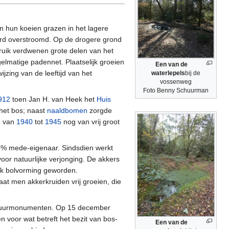
n hun koeien grazen in het lagere
werd overstroomd. Op de drogere grond
uik verdwenen grote delen van het
egelmatige padennet. Plaatselijk groeien
Een van de
jzing van de leeftijd van het
waterlepels
bij de
vossenweg
Foto Benny Schuurman
912
toen Jan H. van Heek het
Huis
het bos; naast
naaldbomen
zorgde
n
van
1940
tot
1945
nog van vrij groot
5% mede-eigenaar. Sindsdien werkt
r natuurlijke verjonging. De akkers
aak bolvorming geworden.
at men akkerkruiden vrij groeien, die
atuurmonumenten. Op 15 december
voor wat betreft het bezit van bos-
Een van de