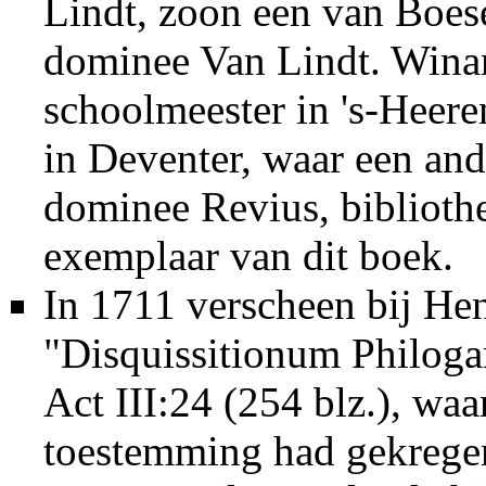
Lindt, zoon een van Boes
dominee Van Lindt
. Wina
schoolmeester in 's-Heer
in Deventer, waar een an
dominee Revius
, biblioth
exemplaar van dit boek.
In
1711
verscheen bij Hen
"Disquissitionum Philogar
Act III:24 (254 blz.), waa
toestemming had gekrege