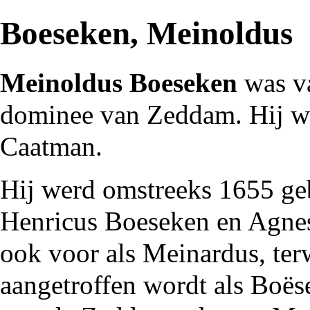
Boeseken, Meinoldus
Meinoldus Boeseken
was v
dominee
van
Zeddam
. Hij 
Caatman
.
Hij werd omstreeks
1655
ge
Henricus Boeseken en Agne
ook voor als Meinardus, ter
aangetroffen wordt als Boës