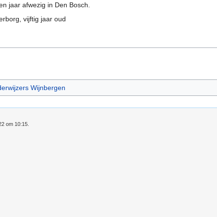
 een jaar afwezig in Den Bosch.
erborg, vijftig jaar oud
erwijzers Wijnbergen
022 om 10:15.