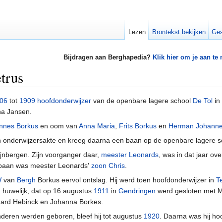
Lezen
Brontekst bekijken
Ges
Bijdragen aan Berghapedia?
Klik hier om je aan te
trus
06
tot
1909
hoofdonderwijzer
van de openbare lagere school
De Tol
in
na Jansen.
nnes Borkus
en oom van
Anna Maria
,
Frits Borkus
en
Herman Johannes
n onderwijzersakte en kreeg daarna een baan op de openbare lagere s
ijnbergen. Zijn voorganger daar,
meester Leonards
, was in dat jaar o
e baan was meester Leonards'
zoon Chris
.
W
van
Bergh
Borkus eervol ontslag. Hij werd toen hoofdonderwijzer in
T
 huwelijk, dat op 16 augustus
1911
in
Gendringen
werd gesloten met Ma
hard Hebinck en Johanna Borkes.
inderen werden geboren, bleef hij tot augustus
1920
. Daarna was hij ho