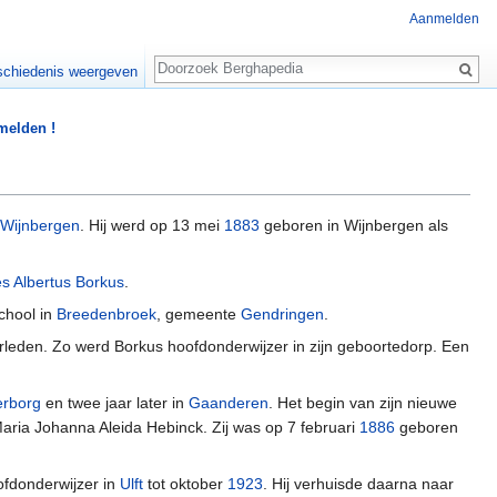
Aanmelden
Zoeken
chiedenis weergeven
 melden !
Wijnbergen
. Hij werd op 13 mei
1883
geboren in Wijnbergen als
 Albertus Borkus
.
chool in
Breedenbroek
, gemeente
Gendringen
.
verleden. Zo werd Borkus hoofdonderwijzer in zijn geboortedorp. Een
erborg
en twee jaar later in
Gaanderen
. Het begin van zijn nieuwe
ria Johanna Aleida Hebinck. Zij was op 7 februari
1886
geboren
ofdonderwijzer in
Ulft
tot oktober
1923
. Hij verhuisde daarna naar