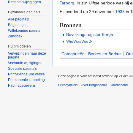
Recente wijzigingen
Terborg
. In zijn Ulftse periode was hij
Hij overleed op 29 november
1933
in T
Bijzondere pagina's
Alle pagina's
Bronnen
Beginnetjes
Willekeurige pagina
Bevolkingsregister Bergh
Zandbak
WieWasWie
Hulpmiddelen
Verwijzingen naar deze
Categorieën
:
Borkes en Borkus
Ond
pagina
Verwante wijzigingen
Speciale pagina's
Printvriendelijke versie
Deze pagina is voor het laatst bewerkt op 21 okt 2
Permanente koppeling
Privacybeleid
Over Berghapedia
Voorbehoud
Paginagegevens