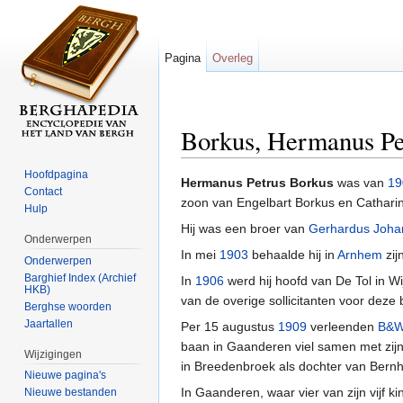
Pagina
Overleg
Borkus, Hermanus Pe
Ga naar:
navigatie
,
zoeken
Hoofdpagina
Hermanus Petrus Borkus
was van
19
Contact
zoon van Engelbart Borkus en Cathari
Hulp
Hij was een broer van
Gerhardus Joha
Onderwerpen
In mei
1903
behaalde hij in
Arnhem
zij
Onderwerpen
Barghief Index (Archief
In
1906
werd hij hoofd van De Tol in W
HKB)
van de overige sollicitanten voor dez
Berghse woorden
Jaartallen
Per 15 augustus
1909
verleenden
B&
baan in Gaanderen viel samen met zijn
Wijzigingen
in Breedenbroek als dochter van Bern
Nieuwe pagina's
In Gaanderen, waar vier van zijn vijf k
Nieuwe bestanden