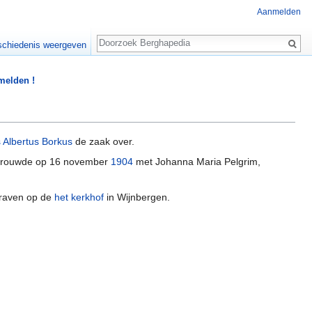
Aanmelden
Zoeken
chiedenis weergeven
 melden !
Albertus Borkus
de zaak over.
j trouwde op 16 november
1904
met Johanna Maria Pelgrim,
graven op de
het kerkhof
in Wijnbergen.