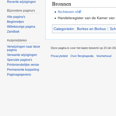
Bronnen
Recente wijzigingen
Bijzondere pagina's
Archieven.nl
Alle pagina's
Handelsregister van de Kamer van
Beginnetjes
Willekeurige pagina
Categorieën
:
Borkes en Borkus
Sch
Zandbak
Hulpmiddelen
Verwijzingen naar deze
Deze pagina is voor het laatst bewerkt op 23 okt 2
pagina
Verwante wijzigingen
Privacybeleid
Over Berghapedia
Voorbehoud
Speciale pagina's
Printvriendelijke versie
Permanente koppeling
Paginagegevens