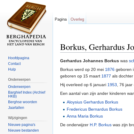
Pagina
Overleg
Borkus, Gerhardus J
Ga naar:
navigatie
,
zoeken
Hoofdpagina
Gerhardus Johannes Borkus
was
sc
Contact
Borkus werd op 20 mei
1876
geboren i
Hulp
geboren op 15 maart
1877
als dochter
Onderwerpen
Hij overleed op 6 januari
1953
, 76 jaa
Onderwerpen
Barghief Index (Archief
Een aantal van zijn ander kinderen wa
HKB)
Aloysius Gerhardus Borkus
Berghse woorden
Jaartallen
Fredericus Bernardus Borkus
Anna Maria Borkus
Wijzigingen
De onderwijzer
H.P. Borkus
was zijn br
Nieuwe pagina's
Nieuwe bestanden